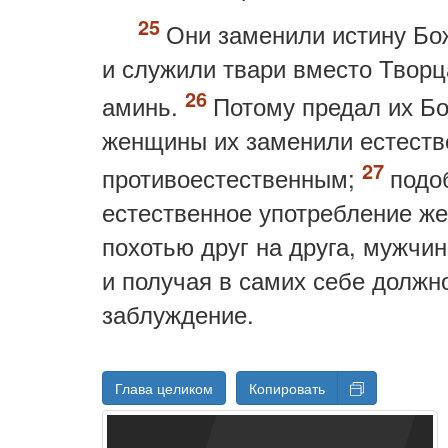
Они заменили истину Бо
и служили твари вместо Творц
аминь.
Потому предал их Б
женщины их заменили естеств
противоестественным;
подо
естественное употребление же
похотью друг на друга, мужчи
и получая в самих себе должн
заблуждение.
Глава целиком
Копировать