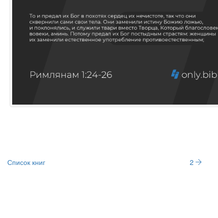
Список книг
2