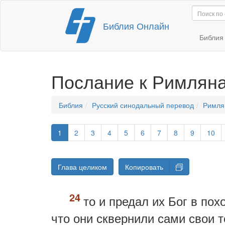
Перейти
Библия Онлайн
к
содержимому
Библи
Послание к Римлян
Библия
Русский синодальный перевод
Римля
1
2
3
4
5
6
7
8
9
10
Глава целиком
Копировать
то и предал их Бог в пох
что они сквернили сами свои т