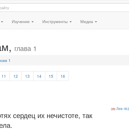
я
Изучение
Инструменты
Медиа
ам,
глава 1
нам 1
11
12
13
14
15
16
Лев 18:
отях сердец их нечистоте, так
ела.