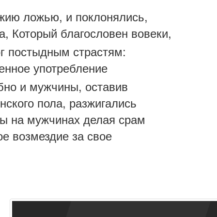
жию ложью, и поклонялись,
а, Который благословен вовеки,
ог постыдным страстям:
енное употребление
бно и мужчины, оставив
нского пола, разжигались
ны на мужчинах делая срам
ое возмездие за свое