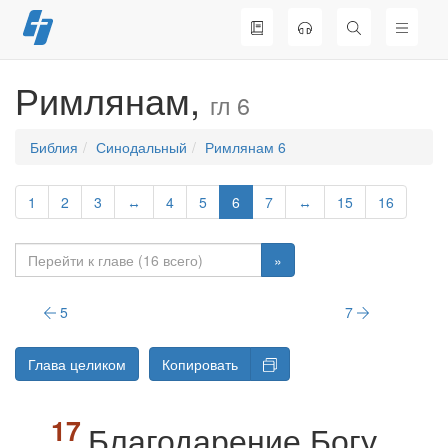
Перейти
к
содержимому
Римлянам,
гл 6
Библия
Синодальный
Римлянам 6
1
2
3
↔
4
5
6
7
↔
15
16
»
5
7
Глава целиком
Копировать
Благодарение Богу,