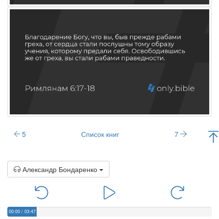
5
Список книг
7
Александр Бондаренко
00:00
/
03:47