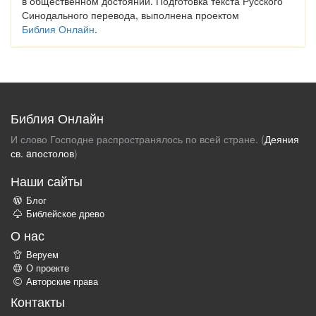
в общественном достоянии. Подготовка текста Русского
Синодального перевода, выполнена проектом
Библия Онлайн
.
Библия Онлайн
И слово Господне распространялось по всей стране. (
Деяния
св. aпостолов
)
Наши сайты
Блог
Библейское древо
О нас
Веруем
О проекте
Авторские права
Контакты