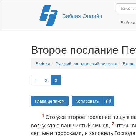
Перейти
Библия Онлайн
к
содержимому
Библи
Второе послание Пе
Библия
Русский синодальный перевод
Второ
1
2
3
Глава целиком
Копировать
Это уже второе послание пишу к в
возбуждаю ваш чистый смысл,
чтобы в
святыми пророками, и заповедь Господ