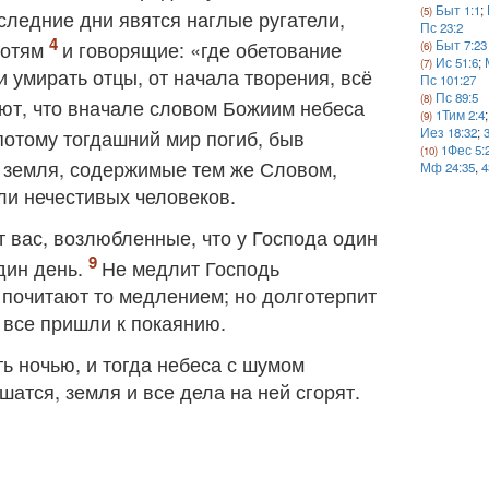
Быт 1:1
;
оследние дни явятся наглые ругатели,
Пс 23:2
хотям
и говорящие: «где обетование
Быт 7:23
Ис 51:6
;
и умирать отцы, от начала творения, всё
Пс 101:27
Пс 89:5
ют, что вначале словом Божиим небеса
1Тим 2:4
;
потому тогдашний мир погиб, быв
Иез 18:32
;
1Фес 5:
 земля, содержимые тем же Словом,
Мф 24:35
,
4
ли нечестивых человеков.
т вас, возлюбленные, что у Господа один
один день.
Не медлит Господь
 почитают то медлением; но долготерпит
ы все пришли к покаянию.
ть ночью, и тогда небеса с шумом
шатся, земля и все дела на ней сгорят.