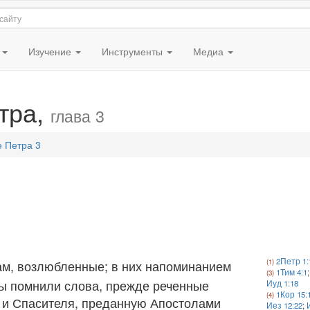
я
Изучение
Инструменты
Медиа
тра,
глава 3
е Петра 3
2Петр 1:
ам, возлюбленные; в них напоминанием
1Тим 4:1
ы помнили слова, прежде реченные
Иуд 1:18
1Кор 15:
а и Спасителя, преданную Апостолами
Иез 12:22
;