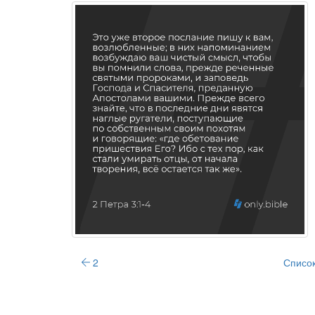
2
Список