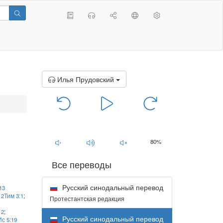
Илья Прудовский
00:00
/
00:00
80%
Все переводы
Русский синодальный перевод
13
;
2Тим 3:1
;
Протестантская редакция
12
;
Русский синодальный перевод
Ис 5:19