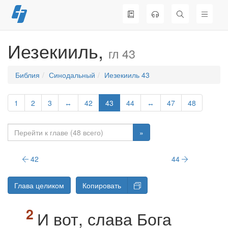
Перейти
к
содержимому
Иезекииль,
гл 43
Библия
Синодальный
Иезекииль 43
1
2
3
↔
42
43
44
↔
47
48
»
42
44
Глава целиком
Копировать
И вот, слава Бога