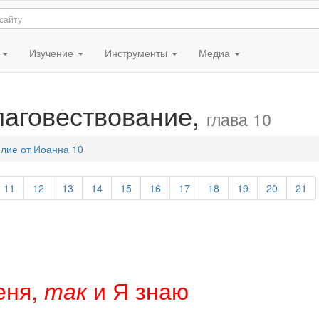
я
Изучение
Инструменты
Медиа
лаговествование,
глава 10
лие от Иоанна 10
11
12
13
14
15
16
17
18
19
20
21
еня,
и Я знаю
так