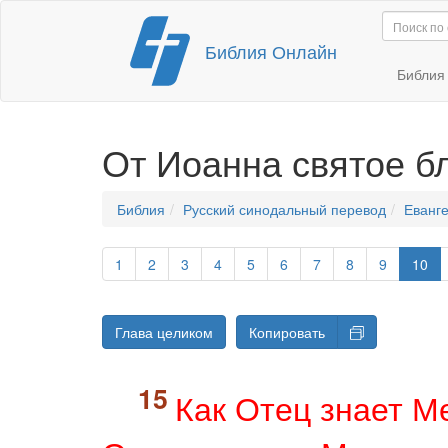
Перейти
Библия Онлайн
к
содержимому
Библи
От Иоанна святое б
Библия
Русский синодальный перевод
Еванге
1
2
3
4
5
6
7
8
9
10
Глава целиком
Копировать
Как Отец знает М