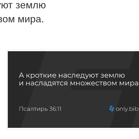
уют землю
вом мира.