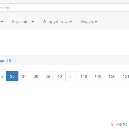
я
Изучение
Инструменты
Медиа
ирь 36
35
36
37
38
39
40
↔
148
149
150
15
Мф 5:5