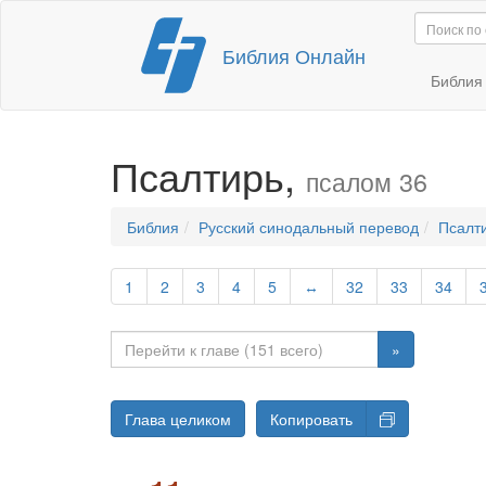
Перейти
Библия Онлайн
к
содержимому
Библи
Псалтирь,
псалом 36
Библия
Русский синодальный перевод
Псалт
1
2
3
4
5
↔
32
33
34
»
Глава целиком
Копировать