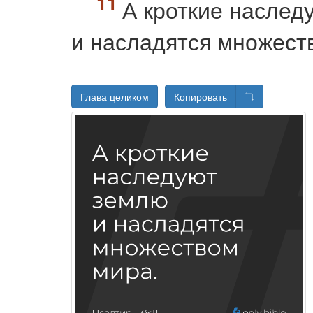
А кроткие наслед
и насладятся множест
Глава целиком
Копировать