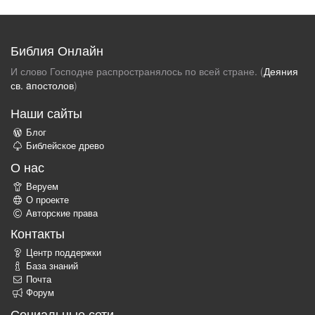
Библия Онлайн
И слово Господне распространялось по всей стране. (
Деяния
св. aпостолов
)
Наши сайты
Блог
Библейское древо
О нас
Веруем
О проекте
Авторские права
Контакты
Центр поддержки
База знаний
Почта
Форум
Социальные сети