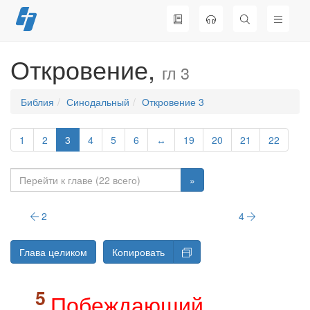
Перейти
к
содержимому
Откровение,
гл 3
Библия
Синодальный
Откровение 3
1
2
3
4
5
6
↔
19
20
21
22
»
2
4
Глава целиком
Копировать
Побеждающий