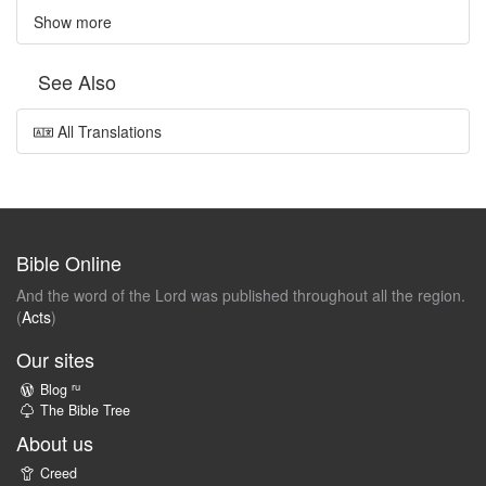
Show more
See Also
All Translations
Bible Online
And the word of the Lord was published throughout all the region.
(
Acts
)
Our sites
ru
Blog
The Bible Tree
About us
Creed