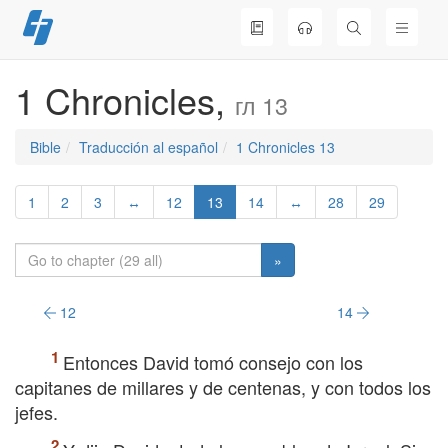
Skip
to
content
1 Chronicles,
гл 13
Bible
Traducción al español
1 Chronicles 13
1
2
3
↔
12
13
14
↔
28
29
»
12
14
Entonces David tomó consejo con los
capitanes de millares y de centenas, y con todos los
jefes.