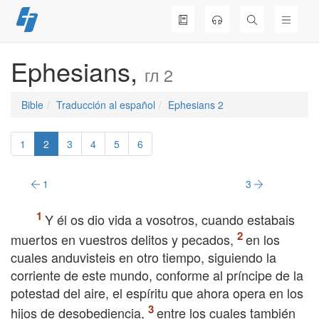
Skip
to
content
Ephesians,
гл 2
Bible
Traducción al español
Ephesians 2
1
2
3
4
5
6
1
3
Y él os dio vida a vosotros, cuando estabais
muertos en vuestros delitos y pecados,
en los
cuales anduvisteis en otro tiempo, siguiendo la
corriente de este mundo, conforme al príncipe de la
potestad del aire, el espíritu que ahora opera en los
hijos de desobediencia,
entre los cuales también