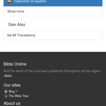
Traducción al español
Show more
See Also
All Translations
Bible Online
And the word of the Lord was published throughout all the region.
(
Acts
)
Our sites
ru
Blog
The Bible Tree
About us