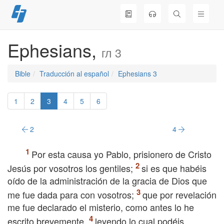
Skip
to
content
Ephesians,
гл 3
Bible
Traducción al español
Ephesians 3
1
2
3
4
5
6
2
4
Por esta causa yo Pablo, prisionero de Cristo
Jesús por vosotros los gentiles;
si es que habéis
oído de la administración de la gracia de Dios que
me fue dada para con vosotros;
que por revelación
me fue declarado el misterio, como antes lo he
escrito brevemente,
leyendo lo cual podéis