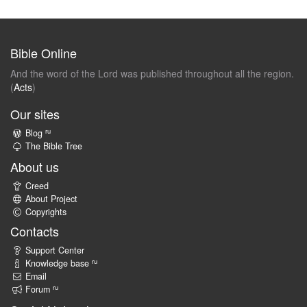
Bible Online
And the word of the Lord was published throughout all the region.
(
Acts
)
Our sites
ru
Blog
The Bible Tree
About us
Creed
About Project
Copyrights
Contacts
Support Center
ru
Knowledge base
Email
ru
Forum