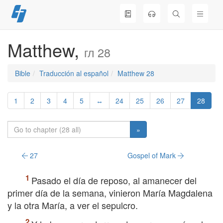
Skip
to
content
Matthew,
гл 28
Bible
Traducción al español
Matthew 28
1
2
3
4
5
↔
24
25
26
27
28
»
27
Gospel of Mark
Pasado el día de reposo, al amanecer del
primer día de la semana, vinieron María Magdalena
y la otra María, a ver el sepulcro.