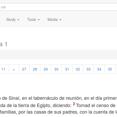
Study
Tools
Media
а 1
11
↔
27
28
29
30
31
32
33
34
35
de Sinaí, en el tabernáculo de reunión, en el día primer
a de la tierra de Egipto, diciendo:
Tomad el censo de 
 familias, por las casas de sus padres, con la cuenta de 