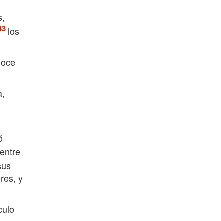
s,
los
doce
a,
ó
 entre
sus
res, y
culo