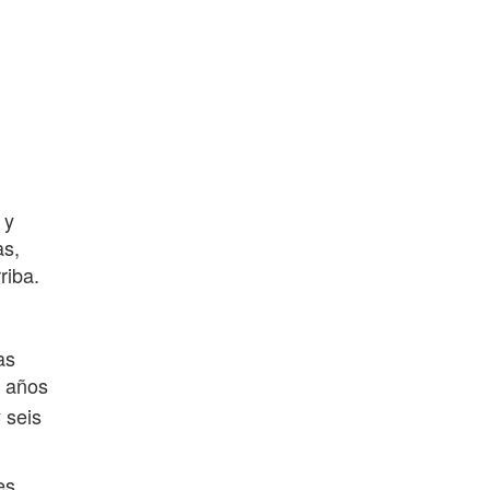
y
as,
riba.
as
e años
 seis
es,