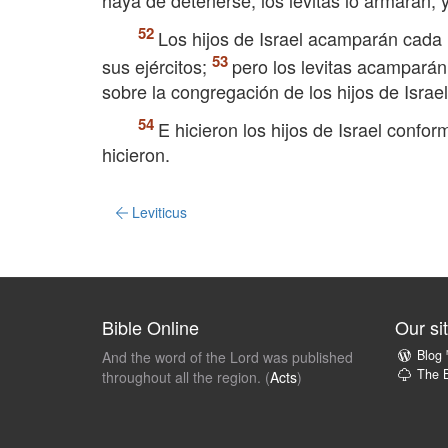
haya de detenerse, los levitas lo armarán; 
Los hijos de Israel acamparán cada
sus ejércitos;
pero los levitas acamparán
sobre la congregación de los hijos de Israel
E hicieron los hijos de Israel conf
hicieron.
Leviticus
Bible Online
Our si
Blog
And the word of the Lord was published
The B
throughout all the region. (
Acts
)