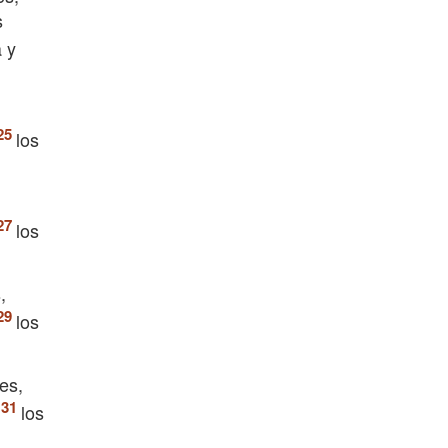
s
 y
los
los
,
los
es,
los