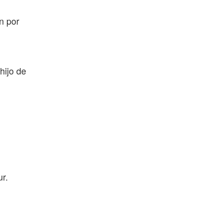
ón por
hijo de
r.