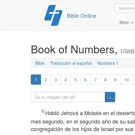
Skip
Bible Online
to
content
Bible
Book of Numbers,
глав
Bible
Traducción al español
Numbers 1
1
2
3
4
5
6
7
8
9
10
»
Habló Jehová a Moisés en el desierto 
mes segundo, en el segundo año de su salid
congregación de los hijos de Israel por sus