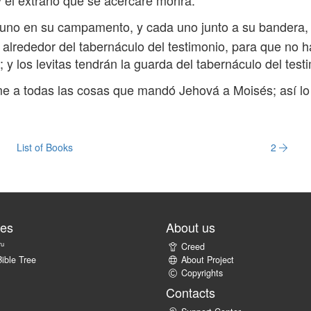
y el extraño que se acercare morirá.
 uno en su campamento, y cada uno junto a su bandera,
 alrededor del tabernáculo del testimonio, para que no h
; y los levitas tendrán la guarda del tabernáculo del test
orme a todas las cosas que mandó Jehová a Moisés; así lo
List of Books
2
tes
About us
ru
Creed
ible Tree
About Project
Copyrights
Contacts