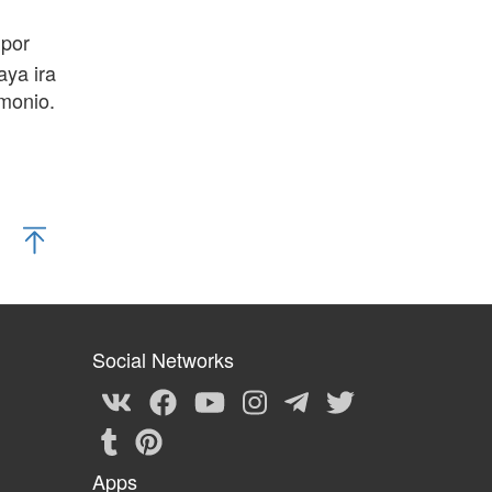
 por
aya ira
imonio.
Social Networks
Apps