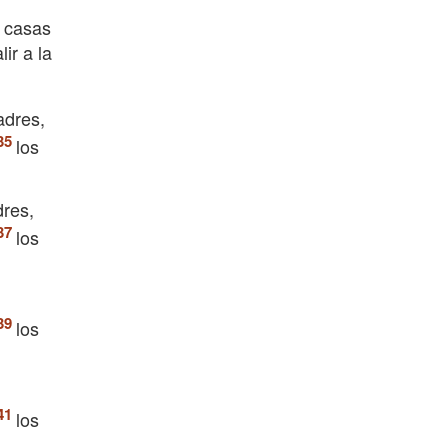
s casas
ir a la
adres,
los
dres,
los
los
los