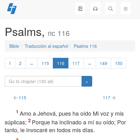
Skip
to
content
Psalms,
пс 116
Bible
Traducción al español
Psalms 116
1
2
↔
115
116
117
↔
149
150
»
115
117
Amo a Jehová, pues ha oído Mi voz y mis
súplicas;
Porque ha inclinado a mí su oído; Por
tanto, le invocaré en todos mis días.