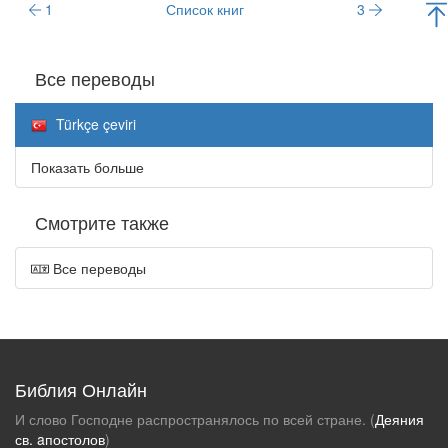
1
Список книг
3
Все переводы
Türkçe çeviri
Показать больше
Смотрите также
Все переводы
Библия Онлайн
И слово Господне распространялось по всей стране. (
Деяния
св. aпостолов
)