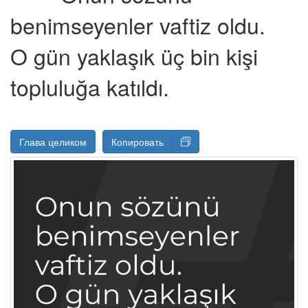
benimseyenler vaftiz oldu.
O gün yaklaşık üç bin kişi
topluluğa katıldı.
Глава целиком
Копировать