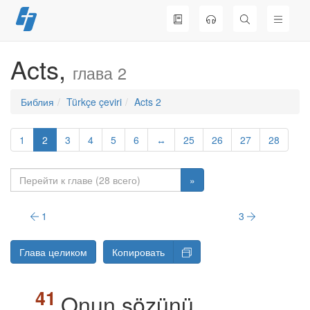
Перейти
к
содержимому
Acts,
глава 2
Библия
Türkçe çeviri
Acts 2
1
2
3
4
5
6
↔
25
26
27
28
»
1
3
Глава целиком
Копировать
Onun sözünü