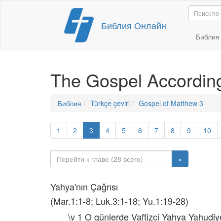
Перейти
Библия Онлайн
к
содержимому
Библи
The Gospel Accordin
Библия
Türkçe çeviri
Gospel of Matthew 3
1
2
3
4
5
6
7
8
9
10
»
Yahya'nın Çağrısı
(Mar.1:1-8; Luk.3:1-18; Yu.1:19-28)
\v 1 O günlerde Vaftizci Yahya Yahudiye