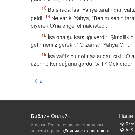
Bu sırada İsa, Yahya tarafından vaft
geldi.
Ne var ki Yahya, “Benim senin tara
diyerek O'na engel olmak istedi.
İsa ona şu karşılığı verdi: “Şimdilik
getirmemiz gerekir.” O zaman Yahya O'nun d
İsa vaftiz olur olmaz sudan çıktı. O a
üzerine konduğunu gördü. \v 17 Göklerden 
2
Библия Онлайн
Наши 
Блог
И слово Господне распространялось
Библ
по всей стране. (
Деяния св. aпостолов
)