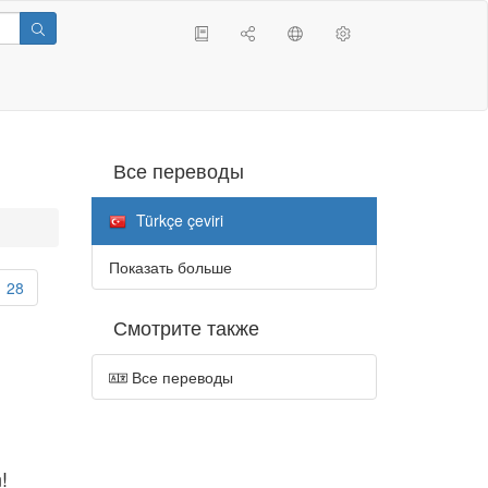
Все переводы
Türkçe çeviri
Показать больше
28
Смотрите также
Все переводы
!