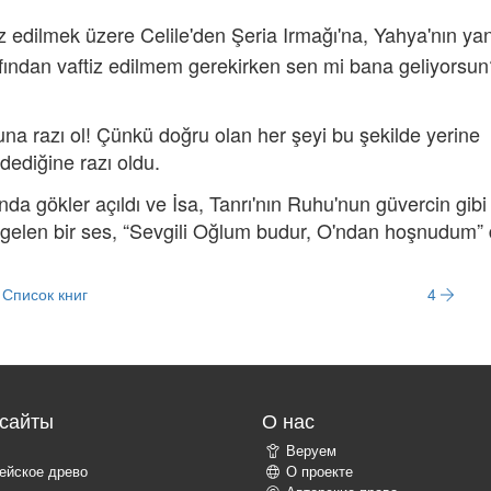
iz edilmek üzere Celile'den Şeria Irmağı'na, Yahya'nın ya
fından vaftiz edilmem gerekirken sen mi bana geliyorsun
 buna razı ol! Çünkü doğru olan her şeyi bu şekilde yerine
ediğine razı oldu.
nda gökler açıldı ve İsa, Tanrı'nın Ruhu'nun güvercin gibi 
gelen bir ses, “Sevgili Oğlum budur, O'ndan hoşnudum” 
Список книг
4
сайты
О нас
Веруем
ейское древо
О проекте