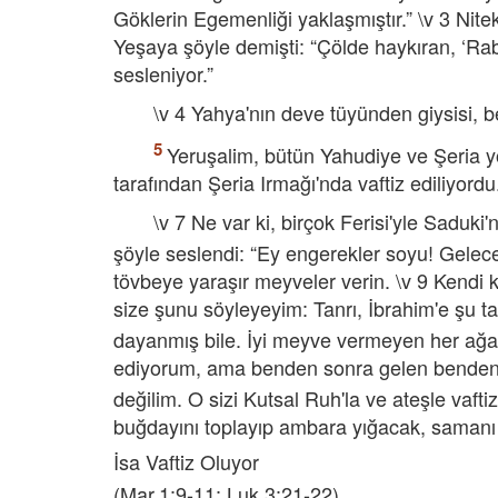
Göklerin Egemenliği yaklaşmıştır.” \v 3 Nite
Yeşaya şöyle demişti: “Çölde haykıran, ‘Rab'
sesleniyor.”
\v 4 Yahya'nın deve tüyünden giysisi, be
Yeruşalim, bütün Yahudiye ve Şeria yör
tarafından Şeria Irmağı'nda vaftiz ediliyordu
\v 7 Ne var ki, birçok Ferisi'yle Saduki
şöyle seslendi: “Ey engerekler soyu! Gelec
tövbeye yaraşır meyveler verin. \v 9 Kendi 
size şunu söyleyeyim: Tanrı, İbrahim'e şu ta
dayanmış bile. İyi meyve vermeyen her ağaç 
ediyorum, ama benden sonra gelen benden d
değilim. O sizi Kutsal Ruh'la ve ateşle vaft
buğdayını toplayıp ambara yığacak, samanı
İsa Vaftiz Oluyor
(Mar.1:9-11; Luk.3:21-22)