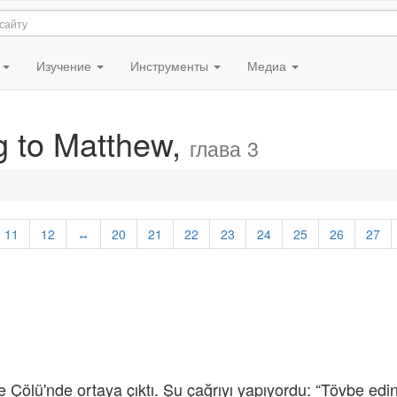
я
Изучение
Инструменты
Медиа
g to Matthew,
глава 3
11
12
↔
20
21
22
23
24
25
26
27
 Çölü'nde ortaya çıktı. Şu çağrıyı yapıyordu: “Tövbe edin