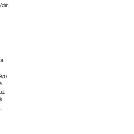
dır.
ra
Ben
e
tiz
k
,