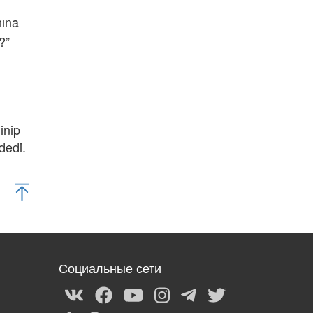
nına
?”
inip
dedi.
Социальные сети