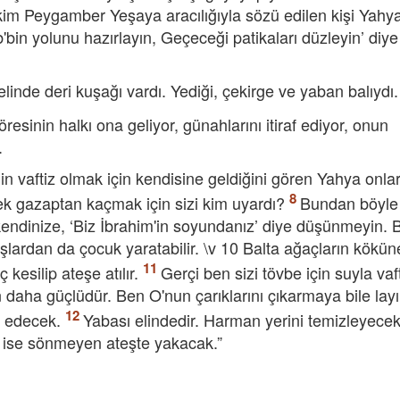
kim Peygamber Yeşaya aracılığıyla sözü edilen kişi Yahya'
bin yolunu hazırlayın, Geçeceği patikaları düzleyin’ diye
linde deri kuşağı vardı. Yediği, çekirge ve yaban balıydı.
esinin halkı ona geliyor, günahlarını itiraf ediyor, onun
.
'nin vaftiz olmak için kendisine geldiğini gören Yahya onla
ek gazaptan kaçmak için sizi kim uyardı?
Bundan böyle
kendinize, ‘Biz İbrahim'in soyundanız’ diye düşünmeyin. 
şlardan da çocuk yaratabilir. \v 10 Balta ağaçların kökün
kesilip ateşe atılır.
Gerçi ben sizi tövbe için suyla vaf
aha güçlüdür. Ben O'nun çarıklarını çıkarmaya bile layı
iz edecek.
Yabası elindedir. Harman yerini temizleyecek
 ise sönmeyen ateşte yakacak.”