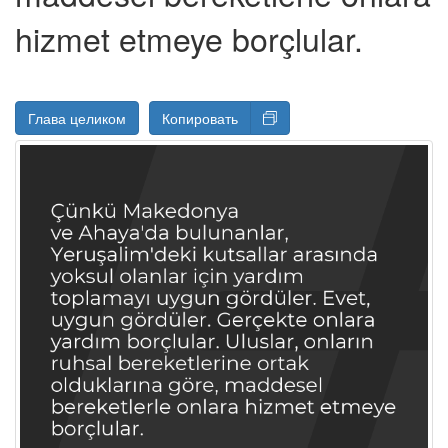
hizmet etmeye borçlular.
Глава целиком
Копировать