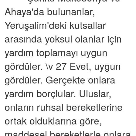
Ahaya'da bulunanlar,
Yeruşalim'deki kutsallar
arasında yoksul olanlar için
yardım toplamayı uygun
gördüler. \v 27 Evet, uygun
gördüler. Gerçekte onlara
yardım borçlular. Uluslar,
onların ruhsal bereketlerine
ortak olduklarına göre,
maddesel bereketlerle onlara