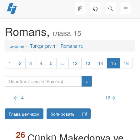
Перейти
к
содержимому
Romans,
глава 15
Библия
Türkçe çeviri
Romans 15
1
2
3
4
5
↔
12
13
14
15
16
»
14
16
Глава целиком
Копировать
Çünkü Makedonya ve