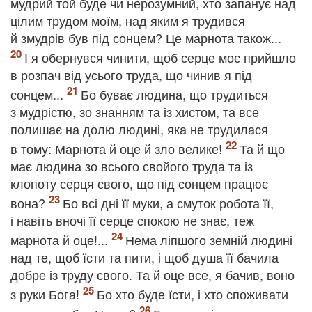
мудрий той буде чи нерозумний, хто запанує над
цілим трудом моїм, над яким я трудився
й змудрів був під сонцем? Це марнота також...
І я обернувся чинити, щоб серце моє прийшло
в розпач від усього труда, що чинив я під
сонцем...
Бо буває людина, що трудиться
з мудрістю, зо знанням та із хистом, та все
полишає на долю людині, яка не трудилася
в тому: Марнота й оце й зло велике!
Та й що
має людина зо всього свойого труда та із
клопоту серця свого, що під сонцем працює
вона?
Бо всі дні її муки, а смуток робота її,
і навіть вночі її серце спокою не знає, теж
марнота й оце!...
Нема ліпшого земній людині
над те, щоб їсти та пити, і щоб душа її бачила
добре із труду свого. Та й оце все, я бачив, воно
з руки Бога!
Бо хто буде їсти, і хто споживати