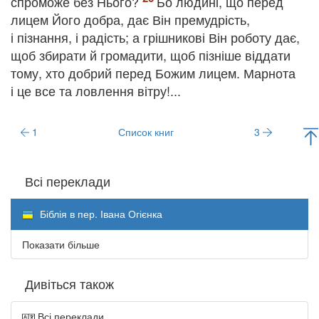
спроможе без Нього?
Бо людині, що перед
лицем Його добра, дає Він премудрість,
і пізнання, і радість; а грішникові Він роботу дає,
щоб збирати й громадити, щоб пізніше віддати
тому, хто добрий перед Божим лицем. Марнота
і це все та ловлення вітру!...
1
Список книг
3
Всі переклади
Біблія в пер. Івана Огієнка
Показати більше
Дивіться також
Всі переклади