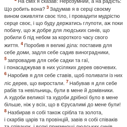
На сміх я сказав: Нерозумний, а на радість:
Що робить вона?
Задумав я в серці своєму
вином оживляти своє тіло, і провадити мудрістю
серце своє, і що буду держатись глупоти, аж поки
побачу, що ж добре для людських синів, що
робили б під небом за короткого часу свого
життя.
Поробив я великі діла: поставив для
себе доми, задля себе садив виноградники,
запровадив для себе садки та гаї,
і понасаджував в них усіляких дерев овочевих.
Наробив я для себе ставів, щоб поливати із них
ліс дерев, що виростали.
Набував я для себе
рабів та невільниць, були в мене й домівники.
А худоби великої та худоби дрібної було в мене
більше, ніж у всіх, що в Єрусалимі до мене були!
Назбирав я собі також срібла та золота,
і скарбів царів та провінцій, завів я собі співаків
та співачок, і всякі приємнощі людських синів,