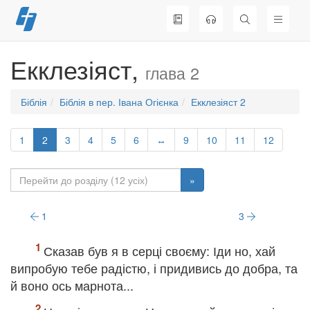
Перейти
до
вмісту
Екклезіяст,
глава 2
Біблія
Біблія в пер. Івана Огієнка
Екклезіяст 2
1
2
3
4
5
6
↔
9
10
11
12
»
1
3
Сказав був я в серці своєму: Іди но, хай
випробую тебе радістю, і придивись до добра, та
й воно ось марнота...