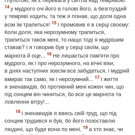
у мудрого очі його в голові його, а безглуздий
у темряві ходить; та теж я пізнав, що доля одна
всім їм трапиться!
І промовив я в серці своєму:
Коли доля, яка нерозумному трапиться,
трапиться також мені, то нащо тоді я мудрішим
ставав? І я говорив був у серці своїм, що
марнота й оце...
Не лишається пам'яти про
мудрого, як і про нерозумного, на вічні віки,
в днях наступних зовсім все забудеться, і мудрий
вмирає так само, як і нерозумний...
І життя
я зненавидів, бо противний мені кожен чин, що
під сонцем він чиниться, бо все це марнота та
ловлення вітру!...
І зненавидів я ввесь свій труд, що під
сонцем трудився я був, бо його позоставлю
людині, що буде вона по мені,
а хто знає, чи