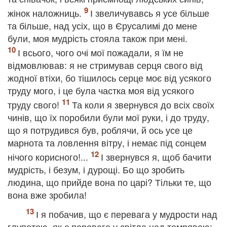
жінок наложниць.
І звеличувавсь я усе більше
та більше, над усіх, що в Єрусалимі до мене
були, моя мудрість стояла також при мені.
І всього, чого очі мої пожадали, я їм не
відмовлював: я не стримував серця свого від
жодної втіхи, бо тішилось серце моє від усякого
труду мого, і це була частка моя від усякого
труду свого!
Та коли я звернувся до всіх своїх
чинів, що їх поробили були мої руки, і до труду,
що я потрудився був, роблячи, й ось усе це
марнота та ловлення вітру, і немає під сонцем
нічого корисного!...
І звернувся я, щоб бачити
мудрість, і безум, і дурощі. Бо що зробить
людина, що прийде вона по царі? Тільки те, що
вона вже зробила!
І я побачив, що є перевага у мудрости над
глупотою, як є перевага у світла над темрявою: