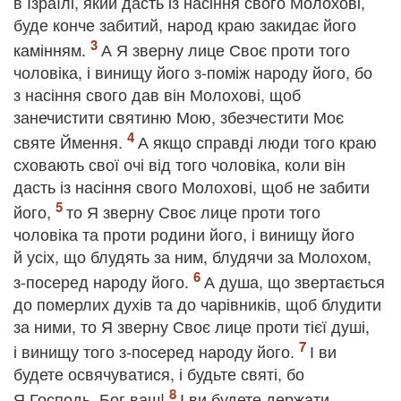
в Ізраїлі, який дасть із насіння свого Молохові,
буде конче забитий, народ краю закидає його
камінням.
А Я зверну лице Своє проти того
чоловіка, і винищу його з-поміж народу його, бо
з насіння свого дав він Молохові, щоб
занечистити святиню Мою, збезчестити Моє
святе Ймення.
А якщо справді люди того краю
сховають свої очі від того чоловіка, коли він
дасть із насіння свого Молохові, щоб не забити
його,
то Я зверну Своє лице проти того
чоловіка та проти родини його, і винищу його
й усіх, що блудять за ним, блудячи за Молохом,
з-посеред народу його.
А душа, що звертається
до померлих духів та до чарівників, щоб блудити
за ними, то Я зверну Своє лице проти тієї душі,
і винищу того з-посеред народу його.
І ви
будете освячуватися, і будьте святі, бо
Я Господь, Бог ваш!
І ви будете держати