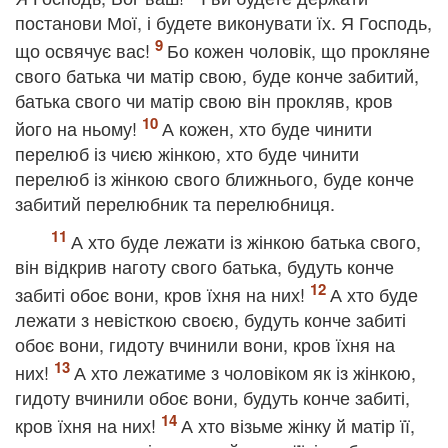
постанови Мої, і будете виконувати їх. Я Господь,
що освячує вас!
Бо кожен чоловік, що прокляне
свого батька чи матір свою, буде конче забитий,
батька свого чи матір свою він прокляв, кров
його на ньому!
А кожен, хто буде чинити
перелюб із чиєю жінкою, хто буде чинити
перелюб із жінкою свого ближнього, буде конче
забитий перелюбник та перелюбниця.
А хто буде лежати із жінкою батька свого,
він відкрив наготу свого батька, будуть конче
забиті обоє вони, кров їхня на них!
А хто буде
лежати з невісткою своєю, будуть конче забиті
обоє вони, гидоту вчинили вони, кров їхня на
них!
А хто лежатиме з чоловіком як із жінкою,
гидоту вчинили обоє вони, будуть конче забиті,
кров їхня на них!
А хто візьме жінку й матір її,