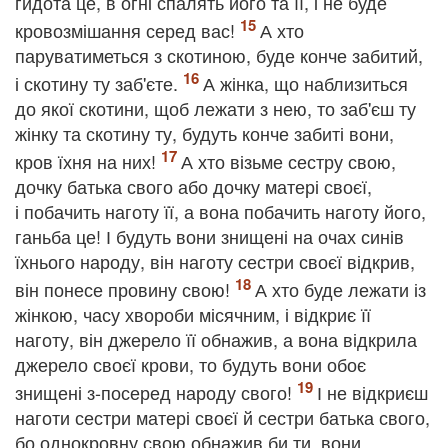
гидота це, в огні спалять його та її, і не буде
кровозмішання серед вас!
А хто
паруватиметься з скотиною, буде конче забитий,
і скотину ту заб'єте.
А жінка, що наблизиться
до якої скотини, щоб лежати з нею, то заб'єш ту
жінку та скотину ту, будуть конче забиті вони,
кров їхня на них!
А хто візьме сестру свою,
дочку батька свого або дочку матері своєї,
і побачить наготу її, а вона побачить наготу його,
ганьба це! І будуть вони знищені на очах синів
їхнього народу, він наготу сестри своєї відкрив,
він понесе провину свою!
А хто буде лежати із
жінкою, часу хвороби місячним, і відкриє її
наготу, він джерело її обнажив, а вона відкрила
джерело своєї крови, то будуть вони обоє
знищені з-посеред народу свого!
І не відкриєш
наготи сестри матері своєї й сестри батька свого,
бо однокровну свою обнажив би ти, вони