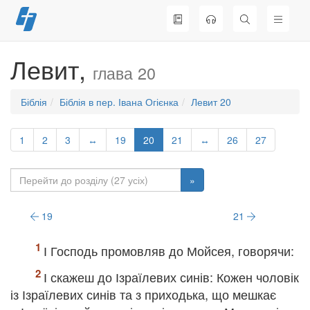
Перейти
до
вмісту
Левит,
глава 20
Біблія
Біблія в пер. Івана Огієнка
Левит 20
1
2
3
↔
19
20
21
↔
26
27
»
19
21
І Господь промовляв до Мойсея, говорячи:
І скажеш до Ізраїлевих синів: Кожен чоловік
із Ізраїлевих синів та з приходька, що мешкає