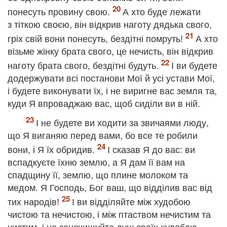
понесуть провину свою.
А хто буде лежати
з тіткою своєю, він відкрив наготу дядька свого,
гріх свій вони понесуть, бездітні помруть!
А хто
візьме жінку брата свого, це нечисть, він відкрив
наготу брата свого, бездітні будуть.
І ви будете
додержувати всі постанови Мої й усі устави Мої,
і будете виконувати їх, і не виригне вас земля та,
куди Я впроваджаю вас, щоб сиділи ви в ній.
І не будете ви ходити за звичаями люду,
що Я виганяю перед вами, бо все те робили
вони, і Я їх обридив.
І сказав Я до вас: ви
вспадкуєте їхню землю, а Я дам її вам на
спадщину її, землю, що плине молоком та
медом. Я Господь, Бог ваш, що відділив вас від
тих народів!
І ви відділяйте між худобою
чистою та нечистою, і між птаством нечистим та
чистим, і не занечищуйте душ своїх худобою