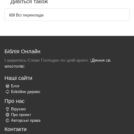
Дивіться також
Всі переклади
Біблія Онлайн
І ширилось Слово Господнє по цілій країні. (
Діяння св.
апостолів
)
Наші сайти
Блог
Біблійне дерево
Про нас
Віруємо
Про проект
Авторські права
Контакти