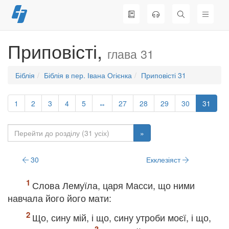
Перейти
до
вмісту
Приповісті,
глава 31
Біблія
Біблія в пер. Івана Огієнка
Приповісті 31
1
2
3
4
5
↔
27
28
29
30
31
»
30
Екклезіяст
Слова Лемуїла, царя Масси, що ними
навчала його його мати:
Що, сину мій, і що, сину утроби моєї, і що,