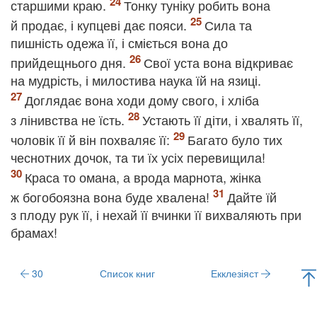
старшими краю.
Тонку туніку робить вона
й продає, і купцеві дає пояси.
Сила та
пишність одежа її, і сміється вона до
прийдещнього дня.
Свої уста вона відкриває
на мудрість, і милостива наука їй на язиці.
Доглядає вона ходи дому свого, і хліба
з лінивства не їсть.
Устають її діти, і хвалять її,
чоловік її й він похваляє її:
Багато було тих
чеснотних дочок, та ти їх усіх перевищила!
Краса то омана, а врода марнота, жінка
ж богобоязна вона буде хвалена!
Дайте їй
з плоду рук її, і нехай її вчинки її вихваляють при
брамах!
30
Список книг
Екклезіяст