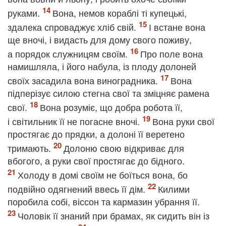
руками.
Вона, немов кораблі ті купецькі,
здалека спроваджує хліб свій.
І встане вона
ще вночі, і видасть для дому свого поживу,
а порядок служницям своїм.
Про поле вона
намишляла, і його набула, із плоду долоней
своїх засадила вона виноградника.
Вона
підперізує силою стегна свої та зміцняє рамена
свої.
Вона розуміє, що добра робота її,
і світильник її не погасне вночі.
Вона руки свої
простягає до прядки, а долоні її веретено
тримають.
Долоню свою відкриває для
вбогого, а руки свої простягає до бідного.
Холоду в домі своїм не боїться вона, бо
подвійно одягнений ввесь її дім.
Килими
поробила собі, віссон та кармазин убрання її.
Чоловік її знаний при брамах, як сидить він із