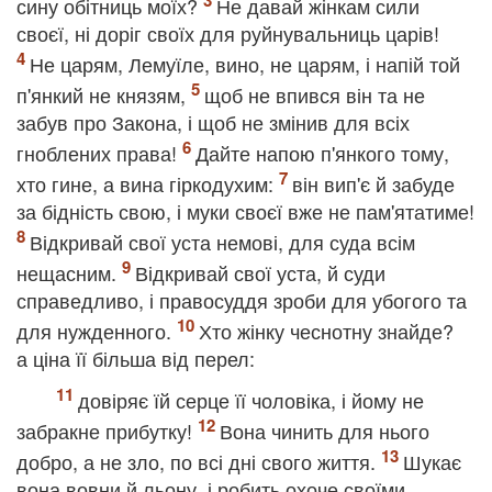
сину обітниць моїх?
Не давай жінкам сили
своєї, ні доріг своїх для руйнувальниць царів!
Не царям, Лемуїле, вино, не царям, і напій той
п'янкий не князям,
щоб не впився він та не
забув про Закона, і щоб не змінив для всіх
гноблених права!
Дайте напою п'янкого тому,
хто гине, а вина гіркодухим:
він вип'є й забуде
за бідність свою, і муки своєї вже не пам'ятатиме!
Відкривай свої уста немові, для суда всім
нещасним.
Відкривай свої уста, й суди
справедливо, і правосуддя зроби для убогого та
для нужденного.
Хто жінку чеснотну знайде?
а ціна її більша від перел:
довіряє їй серце її чоловіка, і йому не
забракне прибутку!
Вона чинить для нього
добро, а не зло, по всі дні свого життя.
Шукає
вона вовни й льону, і робить охоче своїми