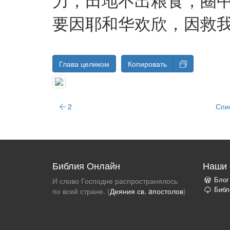
要因耶和华欢欣，因救
Глава целиком
Копировать
2
Спи
Библия Онлайн
Наши 
Блог
И слово Господне распространялось
Библ
по всей стране. (
Деяния св. aпостолов
)