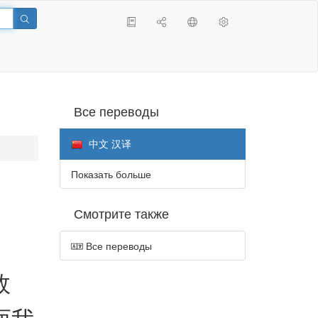
Все переводы
中文 汉译
Показать больше
Смотрите также
Все переводы
效
而我