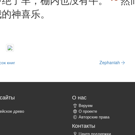
我的神喜乐。
сок книг
Zephaniah
сайты
О нас
Веруем
ейское древо
О проекте
Авторские права
Контакты
Центр поддержки