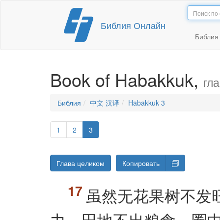
Перейти
Библия Онлайн
к
содержимому
Библи
Book of Habakkuk,
гла
Библия
中文 汉译
Habakkuk 3
1
2
3
Глава целиком
Копировать
虽然无花果树不发
力，田地不出粮食，圈