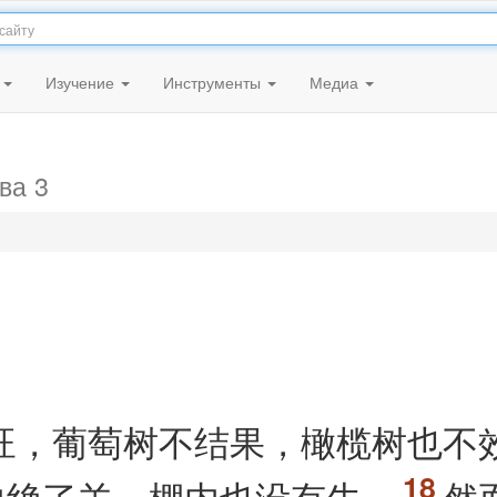
я
Изучение
Инструменты
Медиа
ва 3
旺，葡萄树不结果，橄榄树也不
中绝了羊，棚内也没有牛。
然