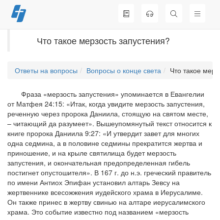
Перейти
к
содержимому
Что такое мерзость запустения?
Ответы на вопросы
Вопросы о конце света
Что такое мерз
Фраза «мерзость запустения» упоминается в Евангелии
от Матфея 24:15: «Итак, когда увидите мерзость запустения,
реченную через пророка Даниила, стоящую на святом месте,
– читающий да разумеет». Вышеупомянутый текст относится к
книге пророка Даниила 9:27: «И утвердит завет для многих
одна седмина, а в половине седмины прекратится жертва и
приношение, и на крыле святилища будет мерзость
запустения, и окончательная предопределенная гибель
постигнет опустошителя». В 167 г. до н.э. греческий правитель
по имени Антиох Эпифан установил алтарь Зевсу на
жертвеннике всесожжения иудейского храма в Иерусалиме.
Он также принес в жертву свинью на алтаре иерусалимского
храма. Это событие известно под названием «мерзость