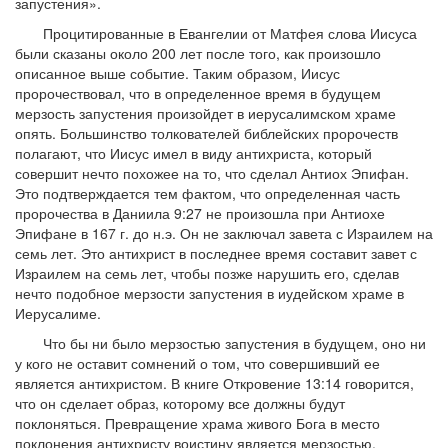
запустения».
Процитированные в Евангелии от Матфея слова Иисуса
были сказаны около 200 лет после того, как произошло
описанное выше событие. Таким образом, Иисус
пророчествовал, что в определенное время в будущем
мерзость запустения произойдет в иерусалимском храме
опять. Большинство толкователей библейских пророчеств
полагают, что Иисус имел в виду антихриста, который
совершит нечто похожее на то, что сделал Антиох Эпифан.
Это подтверждается тем фактом, что определенная часть
пророчества в Даниила 9:27 не произошла при Антиохе
Эпифане в 167 г. до н.э. Он не заключал завета с Израилем на
семь лет. Это антихрист в последнее время составит завет с
Израилем на семь лет, чтобы позже нарушить его, сделав
нечто подобное мерзости запустения в иудейском храме в
Иерусалиме.
Что бы ни было мерзостью запустения в будущем, оно ни
у кого не оставит сомнений о том, что совершивший ее
является антихристом. В книге Откровение 13:14 говорится,
что он сделает образ, которому все должны будут
поклоняться. Превращение храма живого Бога в место
поклонения антихристу воистину является мерзостью.