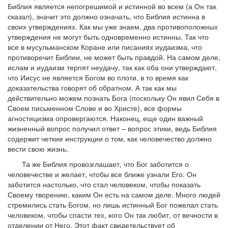
Библия является непогрешимой и истинной во всем (а Он так
сказал), значит это должно означать, что Библия истинна в
своих утверждениях. Как мы уже знаем, два противоположных
утверждения не могут быть одновременно истинны. Так что
все в мусульманском Коране или писаниях иудаизма, что
противоречит Библии, не может быть правдой. На самом деле,
ислам и иудаизм терпят неудачу, так как оба они утверждают,
что Иисус не является Богом во плоти, в то время как
доказательства говорят об обратном. А так как мы
действительно можем познать Бога (поскольку Он явил Себя в
Своем письменном Слове и во Христе), все формы
агностицизма опровергаются. Наконец, еще один важный
жизненный вопрос получил ответ – вопрос этики, ведь Библия
содержит четкие инструкции о том, как человечество должно
вести свою жизнь.
Та же Библия провозглашает, что Бог заботится о
человечестве и желает, чтобы все ближе узнали Его. Он
заботится настолько, что стал человеком, чтобы показать
Своему творению, каким Он есть на самом деле. Много людей
стремились стать Богом, но лишь истинный Бог пожелал стать
человеком, чтобы спасти тех, кого Он так любит, от вечности в
отделении от Него. Этот факт свидетельствует об