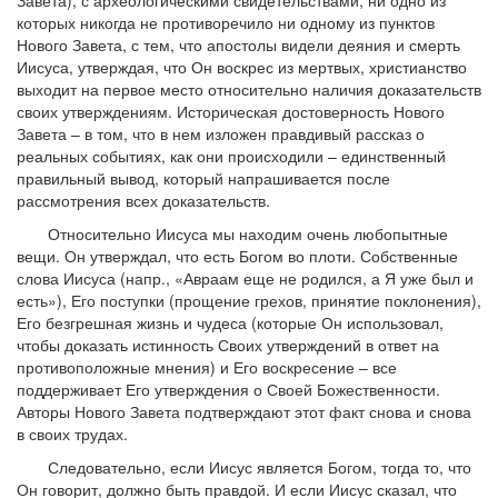
Завета), с археологическими свидетельствами, ни одно из
которых никогда не противоречило ни одному из пунктов
Нового Завета, с тем, что апостолы видели деяния и смерть
Иисуса, утверждая, что Он воскрес из мертвых, христианство
выходит на первое место относительно наличия доказательств
своих утверждениям. Историческая достоверность Нового
Завета – в том, что в нем изложен правдивый рассказ о
реальных событиях, как они происходили – единственный
правильный вывод, который напрашивается после
рассмотрения всех доказательств.
Относительно Иисуса мы находим очень любопытные
вещи. Он утверждал, что есть Богом во плоти. Собственные
слова Иисуса (напр., «Авраам еще не родился, а Я уже был и
есть»), Его поступки (прощение грехов, принятие поклонения),
Его безгрешная жизнь и чудеса (которые Он использовал,
чтобы доказать истинность Своих утверждений в ответ на
противоположные мнения) и Его воскресение – все
поддерживает Его утверждения о Своей Божественности.
Авторы Нового Завета подтверждают этот факт снова и снова
в своих трудах.
Следовательно, если Иисус является Богом, тогда то, что
Он говорит, должно быть правдой. И если Иисус сказал, что