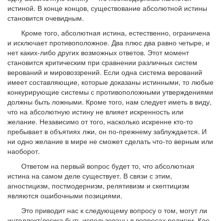
истиной. В конце концов, существование абсолютной истины
становится очевидным.
Кроме того, абсолютная истина, естественно, ограничена
и исключает противоположное. Два плюс два равно четыре, и
нет каких-либо других возможных ответов. Этот момент
становится критическим при сравнении различных систем
верований и мировоззрений. Если одна система верований
имеет составляющие, которые доказаны истинными, то любые
конкурирующие системы с противоположными утверждениями
должны быть ложными. Кроме того, нам следует иметь в виду,
что на абсолютную истину не влияет искренность или
желание. Независимо от того, насколько искренне кто-то
пребывает в объятиях лжи, он по-прежнему заблуждается. И
ни одно желание в мире не сможет сделать что-то верным или
наоборот.
Ответом на первый вопрос будет то, что абсолютная
истина на самом деле существует. В связи с этим,
агностицизм, постмодернизм, релятивизм и скептицизм
являются ошибочными позициями.
Это приводит нас к следующему вопросу о том, могут ли
интеллект/логика быть использованы в вопросах религии. Кое-