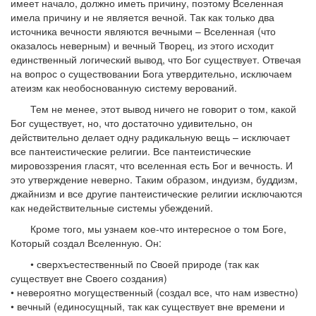
имеет начало, должно иметь причину, поэтому Вселенная
имела причину и не является вечной. Так как только два
источника вечности являются вечными – Вселенная (что
оказалось неверным) и вечный Творец, из этого исходит
единственный логический вывод, что Бог существует. Отвечая
на вопрос о существовании Бога утвердительно, исключаем
атеизм как необоснованную систему верований.
Тем не менее, этот вывод ничего не говорит о том, какой
Бог существует, но, что достаточно удивительно, он
действительно делает одну радикальную вещь – исключает
все пантеистические религии. Все пантеистические
мировоззрения гласят, что вселенная есть Бог и вечность. И
это утверждение неверно. Таким образом, индуизм, буддизм,
джайнизм и все другие пантеистические религии исключаются
как недействительные системы убеждений.
Кроме того, мы узнаем кое-что интересное о том Боге,
Который создал Вселенную. Он:
• сверхъестественный по Своей природе (так как
существует вне Своего создания)
• невероятно могущественный (создал все, что нам известно)
• вечный (единосущный, так как существует вне времени и