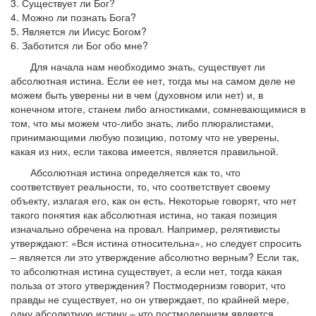
3. Существует ли Бог?
4. Можно ли познать Бога?
5. Является ли Иисус Богом?
6. Заботится ли Бог обо мне?
Для начала нам необходимо знать, существует ли
абсолютная истина. Если ее нет, тогда мы на самом деле не
можем быть уверены ни в чем (духовном или нет) и, в
конечном итоге, станем либо агностиками, сомневающимися в
том, что мы можем что-либо знать, либо плюралистами,
принимающими любую позицию, потому что не уверены,
какая из них, если такова имеется, является правильной.
Абсолютная истина определяется как то, что
соответствует реальности, то, что соответствует своему
объекту, излагая его, как он есть. Некоторые говорят, что нет
такого понятия как абсолютная истина, но такая позиция
изначально обречена на провал. Например, релятивисты
утверждают: «Вся истина относительна», но следует спросить
– является ли это утверждение абсолютно верным? Если так,
то абсолютная истина существует, а если нет, тогда какая
польза от этого утверждения? Постмодернизм говорит, что
правды не существует, но он утверждает, по крайней мере,
одну абсолютную истину – что постмодернизм является