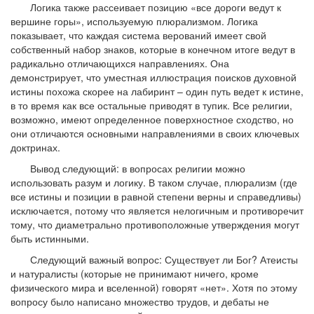
Логика также рассеивает позицию «все дороги ведут к
вершине горы», используемую плюрализмом. Логика
показывает, что каждая система верований имеет свой
собственный набор знаков, которые в конечном итоге ведут в
радикально отличающихся направлениях. Она
демонстрирует, что уместная иллюстрация поисков духовной
истины похожа скорее на лабиринт – один путь ведет к истине,
в то время как все остальные приводят в тупик. Все религии,
возможно, имеют определенное поверхностное сходство, но
они отличаются основными направлениями в своих ключевых
доктринах.
Вывод следующий: в вопросах религии можно
использовать разум и логику. В таком случае, плюрализм (где
все истины и позиции в равной степени верны и справедливы)
исключается, потому что является нелогичным и противоречит
тому, что диаметрально противоположные утверждения могут
быть истинными.
Следующий важный вопрос: Существует ли Бог? Атеисты
и натуралисты (которые не принимают ничего, кроме
физического мира и вселенной) говорят «нет». Хотя по этому
вопросу было написано множество трудов, и дебаты не