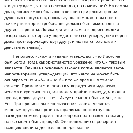
кто утверждает, что это невозможно, но почему нет? На самом
деле, логика имеет большое значение при рассмотрении
духовных постулатов, поскольку она помогает нам понять,
почему некоторые требования должны быть исключены, а
другие – приняты. Логика критично важна в опровержении
плюрализма (который утверждает, что все утверждения верны,
даже противоречащие друг другу, и являются равными и
действительными).
Например, ислам и иудаизм утверждают, что Иисус не
был Богом, тогда как христианство убеждено, что Он таковым
является. Одним из основных законов логики является закон
непротиворечия, утверждающий, что нечто не может быть
одновременно и «А» и «не-А» в то же время и в том же
смысле. Применяя этот закон к утверждениям иудаизма,
ислама и христианства, мы можем прийти к выводу, что одни
правы, а двое других – нет. Иисус не может быть и Бог, и не
Бог. При правильном использовании, логика является
мощным оружием против плюрализма, поскольку она
наглядно демонстрирует, что вопреки претензиям на истину,
не все может быть правдой. Это понимание опровергает
позицию «истина для вас, но не для меня».