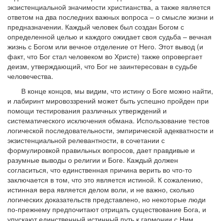
экзистенциальной значимости христианства, а также является
ответом на два последних важных вопроса – о смысле жизни и
предназначении. Каждый человек был создан Богом с
определенной целью и каждого ожидает своя судьба – вечная
жизнь с Богом или вечное отделение от Него. Этот вывод (и
факт, что Бог стал человеком во Христе) также опровергает
деизм, утверждающий, что Бог не заинтересован в судьбе
человечества.
В конце концов, мы видим, что истину о Боге можно найти,
и лабиринт мировоззрений может быть успешно пройден при
помощи тестирования различных утверждений и
систематического исключения обмана. Использование тестов
логической последовательности, эмпирической адекватности и
экзистенциальной релевантности, в сочетании с
формулировкой правильных вопросов, дает правдивые и
разумные выводы о религии и Боге. Каждый должен
согласиться, что единственная причина верить во что-то
заключается в том, что это является истиной. К сожалению,
истинная вера является делом воли, и не важно, сколько
логических доказательств представлено, но некоторые люди
по-прежнему предпочитают отрицать существование Бога, и
упускают единственный истинный путь к гармонии с Ним.