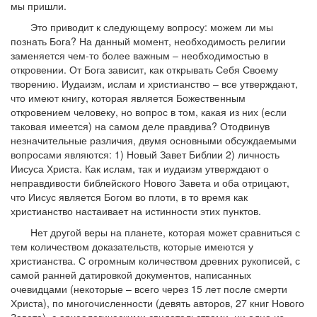
мы пришли.
Это приводит к следующему вопросу: можем ли мы
познать Бога? На данный момент, необходимость религии
заменяется чем-то более важным – необходимостью в
откровении. От Бога зависит, как открывать Себя Своему
творению. Иудаизм, ислам и христианство – все утверждают,
что имеют книгу, которая является Божественным
откровением человеку, но вопрос в том, какая из них (если
таковая имеется) на самом деле правдива? Отодвинув
незначительные различия, двумя основными обсуждаемыми
вопросами являются: 1) Новый Завет Библии 2) личность
Иисуса Христа. Как ислам, так и иудаизм утверждают о
неправдивости библейского Нового Завета и оба отрицают,
что Иисус является Богом во плоти, в то время как
христианство настаивает на истинности этих пунктов.
Нет другой веры на планете, которая может сравниться с
тем количеством доказательств, которые имеются у
христианства. С огромным количеством древних рукописей, с
самой ранней датировкой документов, написанных
очевидцами (некоторые – всего через 15 лет после смерти
Христа), по многочисленности (девять авторов, 27 книг Нового