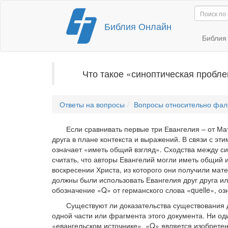
Перейти
Библия Онлайн
к
содержимому
Библи
Что такое «синоптическая пробл
Ответы на вопросы
Вопросы относительно фал
Если сравнивать первые три Евангелия – от Мат
друга в плане контекста и выражений. В связи с э
означает «иметь общий взгляд». Сходства между с
считать, что авторы Евангелий могли иметь общий и
воскресении Христа, из которого они получили мат
должны были использовать Евангелия друг друга и
обозначение «Q» от германского слова «quelle», о
Существуют ли доказательства существования д
одной части или фрагмента этого документа. Ни од
«евангельском источнике». «Q» является изобрет