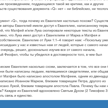
ым произведением, поддающимся такой же критике, как и другие
ьств существования документа «Q» нет – ни библейских, ни теолог
умент «Q», тогда почему их Евангелия настолько похожи? Существ
е авторы Евангелий имели доступ к Евангелию, написанному перв
ей, что Матфей и/или Лука скопировали некоторые тексты из Еванг
ожно, что Лука имел доступ к Евангелиям от Марка и Матфея и
 собственном. Евангелие от Луки 1:1–4 говорит нам: «Поскольку уж
исшедших у нас и известных нам от людей, которые с самого нача
 очередь, решил, досконально изучив все от самого начала,
ый Феофил, чтобы ты убедился в достоверности того, в чем был
еские Евангелия насколько схожи, заключается в том, что все они
 они были написаны людьми, являвшимися свидетелями, или обща
е от Матфея было написано апостолом Матфеем, одним из двенадц
написано Иоанном Марком, близким товарищем Петра, другого из
писано Лукой, близким товарищем апостола Павла. Почему бы нам 
уга? Каждое из Евангелий вдохновлено Святым Духом (2 Тимофею 3
ть связь и единство.