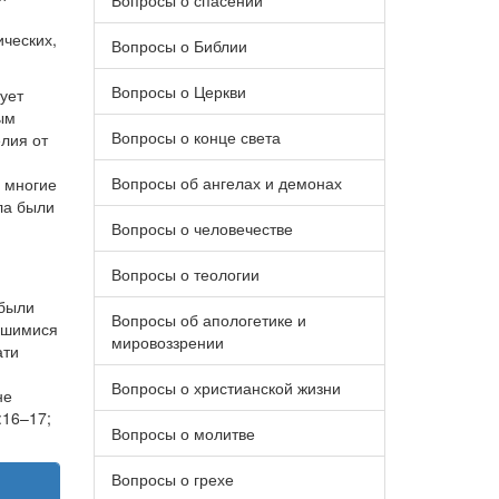
Вопросы о спасении
ических,
Вопросы о Библии
Вопросы о Церкви
ует
ым
Вопросы о конце света
елия от
Вопросы об ангелах и демонах
е многие
ла были
Вопросы о человечестве
Вопросы о теологии
 были
Вопросы об апологетике и
вшимися
мировоззрении
ати
Вопросы о христианской жизни
не
:16–17;
Вопросы о молитве
Вопросы о грехе