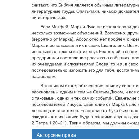
считают, что Библия является обычным литературн
литературные труды. Опять-таки, никаких доказател
ни исторических.
Если Матфей, Марк и Лука не использовали док
несколько возможных объяснений. Возможно, други
(вероятно от Марка). Абсолютно нет проблем с иде
Марка и использовали их в своих Евангелиях. Возм
использовал тексты из этих двух Евангелий в своем
предприняли составление рассказа о событиях, про
их очевидцами и служителями Слова, то и я, в свою
последовательно изложить это для тебя, досточтим
наставлен».
В конечном итоге, объяснение, почему синоптич
вдохновлены одним и тем же Святым Духом, и все
с таковыми, одних и тех самих событий. Евангели
последователей Иисуса. Евангелие от Марка было 
двенадцати апостолов. Евангелие от Луки было на
ожидать, что их записи будут похожими друг на др
2 Петра 1:20–21). Таким образом, мы должны ожида
Авторские права