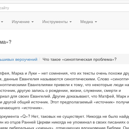
я
Изучение
Инструменты
Медиа
ема»?
ьшивых вероучений
Что такое «синоптическая проблема»?
фея, Марка и Луки – нет сомнения, что их тексты очень похожи дру
тим, данные Евангелия называются синоптическими. Слово «синопти
иноптическими Евангелиями привели к тому, что некоторые люди н
сточник, другую запись о рождении, жизни, служении, смерти и
ериал для своих Евангелий. Другие доказывают, что Матфей, Марк 
ли другой общий источник. Этот предполагаемый «источник» получ
значающего «источник».
окумента «Q»? Нет, таковых не существует. Никогда не было найд
ин из отцов Ранней Церкви никогда не упоминал в своих писаниях о
ением либеральных «ученых», отрицающих вдохновение Библии. Он