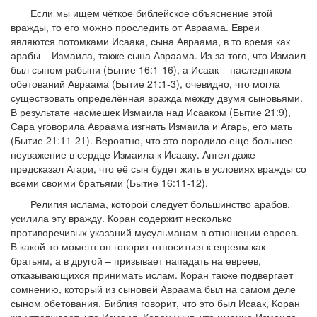
Если мы ищем чёткое библейское объяснение этой
вражды, то его можно проследить от Авраама. Евреи
являются потомками Исаака, сына Авраама, в то время как
арабы – Измаила, также сына Авраама. Из-за того, что Измаил
был сыном рабыни (Бытие 16:1-16), а Исаак – наследником
обетований Авраама (Бытие 21:1-3), очевидно, что могла
существовать определённая вражда между двумя сыновьями.
В результате насмешек Измаила над Исааком (Бытие 21:9),
Сара уговорила Авраама изгнать Измаила и Агарь, его мать
(Бытие 21:11-21). Вероятно, что это породило еще большее
неуважение в сердце Измаила к Исааку. Ангел даже
предсказал Агари, что её сын будет жить в условиях вражды со
всеми своими братьями (Бытие 16:11-12).
Религия ислама, которой следует большинство арабов,
усилила эту вражду. Коран содержит несколько
противоречивых указаний мусульманам в отношении евреев.
В какой-то момент он говорит относиться к евреям как
братьям, а в другой – призывает нападать на евреев,
отказывающихся принимать ислам. Коран также подвергает
сомнению, который из сыновей Авраама был на самом деле
сыном обетования. Библия говорит, что это был Исаак, Коран