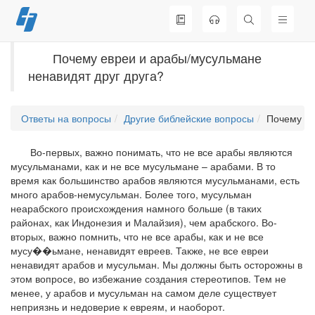
Перейти
к
содержимому
Почему евреи и арабы/мусульмане
ненавидят друг друга?
Ответы на вопросы
Другие библейские вопросы
Почему ев
Во-первых, важно понимать, что не все арабы являются
мусульманами, как и не все мусульмане – арабами. В то
время как большинство арабов являются мусульманами, есть
много арабов-немусульман. Более того, мусульман
неарабского происхождения намного больше (в таких
районах, как Индонезия и Малайзия), чем арабского. Во-
вторых, важно помнить, что не все арабы, как и не все
мусу��ьмане, ненавидят евреев. Также, не все евреи
ненавидят арабов и мусульман. Мы должны быть осторожны в
этом вопросе, во избежание создания стереотипов. Тем не
менее, у арабов и мусульман на самом деле существует
неприязнь и недоверие к евреям, и наоборот.