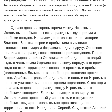
же утверждает, что Измаил. Коран учит, что именно Измаила
Авраам собирался принести в жертву Господу, а не Исаака (в
отличие от библейской книги Бытие, глава 22). Дискуссия о
том, кто же был сыном обетования, и способствует
враждебности сегодня.
Однако древний корень горечи между Исааком и
Измаилом не объясняет всей вражды между евреями и
арабами сегодня. На самом деле, за тысячи лет истории
Ближнего Востока, евреи и арабы жили в условиях
относительного мира и безразличия друг к другу. Основная
причина этой вражды современного происхождения. После
Второй мировой войны Организация объединенных наций
отдала часть земли Израиля еврейскому народу, в то время
когда на этой территории в основном проживали арабы
(палестинцы). Большинство арабов протестовало против
этого. Арабские страны объединились и напали на Израиль в
попытке уничтожить их, но потерпели поражение. С тех пор и
началась откровенная вражда между Израилем и его
арабскими соседями. Если вы посмотрите на карту, то
Израиль имеет крошечный участок земли в окружении
арабских государств, значительно превышающих его по
территории, то есть Иорданией, Сирией, Саудовской Аравией,