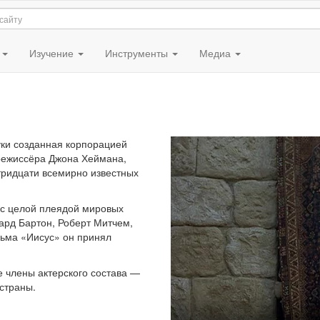
я
Изучение
Инструменты
Медиа
уки созданная корпорацией
режиссёра Джона Хеймана,
 тридцати всемирно известных
 с целой плеядой мировых
чард Бартон, Роберт Митчем,
льма «Иисус» он принял
е члены актерского состава —
страны.