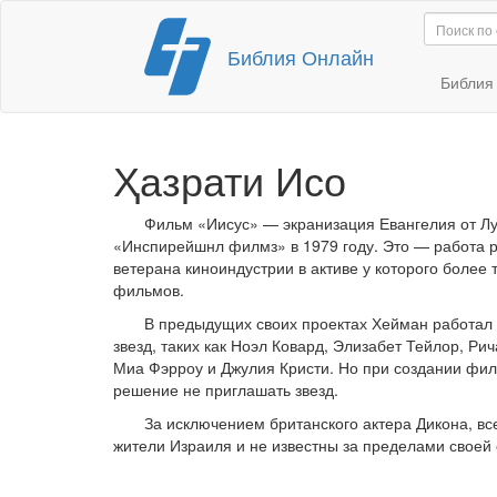
Перейти
Библия Онлайн
к
содержимому
Библи
Ҳазрати Исо
Фильм «Иисус» — экранизация Евангелия от Л
«Инспирейшнл филмз» в 1979 году. Это — работа 
ветерана киноиндустрии в активе у которого более
фильмов.
В предыдущих своих проектах Хейман работал
звезд, таких как Ноэл Ковард, Элизабет Тейлор, Ри
Миа Фэрроу и Джулия Кристи. Но при создании фи
решение не приглашать звезд.
За исключением британского актера Дикона, вс
жители Израиля и не известны за пределами своей 