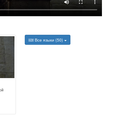
Все языки (50)
ой