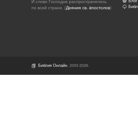
Блог
И слово Господне распространялось
Библ
по всей стране. (
Деяния св. aпостолов
)
Библия Онлайн
, 2003-2026.