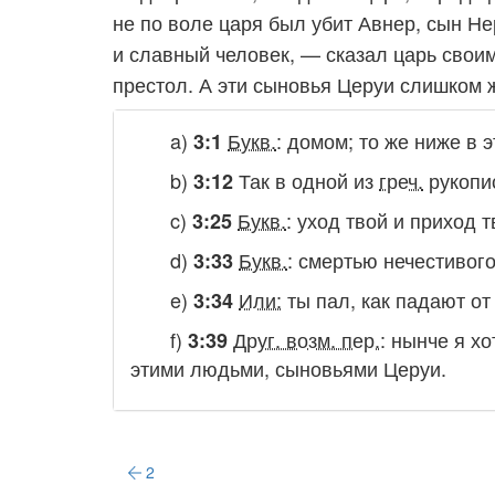
не по воле царя был убит Авнер, сын Н
и славный человек, — сказал царь сво
престол. А эти сыновья Церуи слишком 
a)
Букв.
:
домом
; то же ниже в 
3:1
b)
Так в одной из
греч.
рукопи
3:12
c)
Букв.
:
уход твой и приход т
3:25
d)
Букв.
:
смертью нечестивого
3:33
e)
Или:
ты пал, как падают от
3:34
f)
Друг. возм. пер.
:
нынче я хо
3:39
этими людьми, сыновьями Церуи
.
2