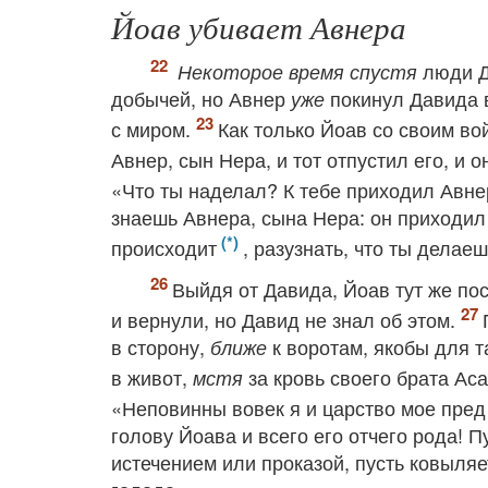
Йоав убивает Авнера
люди Д
Некоторое время спустя
добычей, но Авнер
покинул Давида в
уже
с миром.
Как только Йоав со своим во
Авнер, сын Нера, и тот отпустил его, и 
«Что ты наделал? К тебе приходил Авне
знаешь Авнера, сына Нера: он приходил
происходит
, разузнать, что ты делаеш
Выйдя от Давида, Йоав тут же пос
и вернули, но Давид не знал об этом.
в сторону,
к воротам, якобы для т
ближе
в живот,
за кровь своего брата Ас
мстя
«Неповинны вовек я и царство мое пре
голову Йоава и всего его отчего рода! П
истечением или проказой, пусть ковыляет