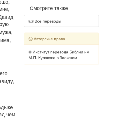
ошо,
Смотрите также
мне,
Давид
Все переводы
орую
мужа,
Авторские права
рима,
© Институт перевода Библии им.
М.П. Кулакова в Заокском
его
авиду,
ладыке
ад чем