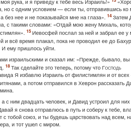
моя рука, и я приведу к тебе весь Израиль!»
«Хор
з, но с одним условием — если ты, отправившись ко 
а без нее и не показывайся мне на глаза».
Затем 
а, с такими словами: «Отдай мою жену Михаль, кот
истимлян».
Иевосфей послал за ней и забрал ее у 
й и всё время плакал, пока не проводил ее до Баху
» И ему пришлось уйти.
ми израильскими и сказал им: «Прежде, бывало, вы
д.
Так сделайте это теперь, потому что
Господь
Давида Я избавлю Израиль от филистимлян и от всех 
итянами, а потом отправился в Хеврон рассказать Д
амина.
а с ним двадцать человек, и Давид устроил для них
авай я снова отправлюсь в путь и соберу к тебе, в
 с тобой союз, и ты будешь царствовать над всем, н
ра, и тот ушел с миром.