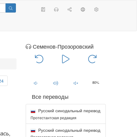
Семенов-Прозоровский
00:00
/
00:00
24
80%
Все переводы
Русский синодальный перевод
Протестантская редакция
Русский синодальный перевод
,
лась
Православная редакция