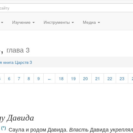
я
Изучение
Инструменты
Медиа
в,
глава 3
я книга Царств 3
5
6
7
8
9
↔
18
19
20
21
22
23
ну Давида
Саула и родом Давида.
Давида
Власть
укрепля