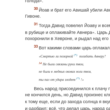
голода».
Йоав и брат его Авишай убили Авн
Гивоне.
Тогда Давид повелел Йоаву и все
в рубище и оплакивайте Авнера». Царь
похоронили в Хевроне, и рыдал над его 
Вот какими словами царь оплакал
«Смертью ли позорной
погибать Авнеру?
Не были связаны руки твои,
не были в медных
оковах
ноги твои,
ты пал от удара злодеев
!»
Весь народ присоединился к плачу 
не кончился день, но Давид произнес кля
к тому еще, если до захода солнца я вк
и одобрил: всё, что делал царь, народ 