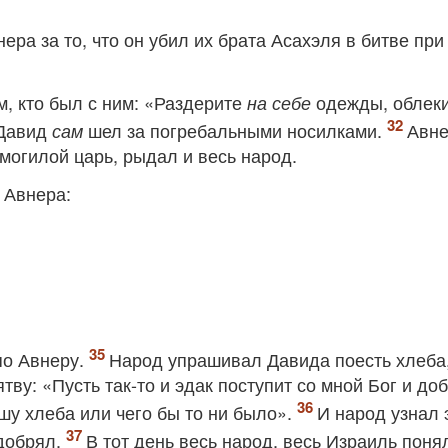
ера за то, что он убил их брата Асахэля в битве при
м, кто был с ним: «Раздерите
одежды, облеки
на себе
 Давид
шел за погребальными носилками.
Авн
сам
могилой царь, рыдал и весь народ.
 Авнера:
по Авнеру.
Народ упрашивал Давида поесть хлеба,
тву: «Пусть так-то и эдак поступит со мной Бог и до
ушу хлеба или чего бы то ни было».
И народ узнал 
одобрял.
В тот день весь народ, весь Израиль понял