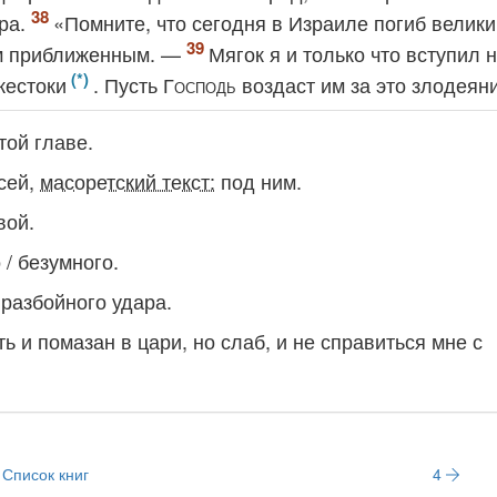
ера.
«Помните, что сегодня в Израиле погиб велики
им приближенным. —
Мягок я и только что вступил 
жестоки
. Пусть
Господь
воздаст им за это злодеян
этой главе.
сей,
масоретский текст:
под ним
.
вой
.
 / безумного
.
 разбойного удара
.
ть и помазан в цари, но слаб, и не справиться мне с
Список книг
4