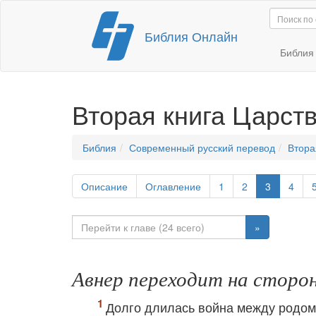
Перейти
Библия Онлайн
к
содержимому
Библи
Вторая книга Царст
Библия
Современный русский перевод
Втора
Описание
Оглавление
1
2
3
4
»
Авнер переходит на сторо
Долго длилась война между родом