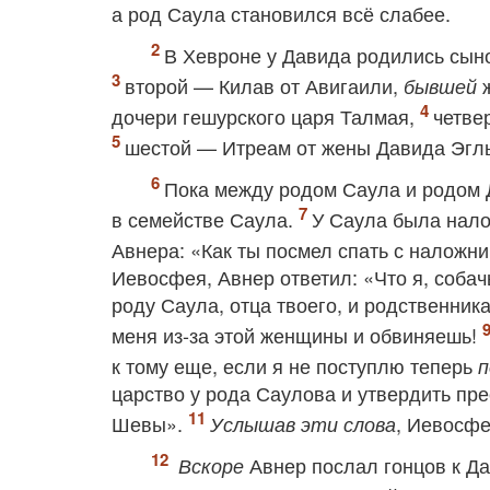
а род Саула становился всё слабее.
В Хевроне у Давида родились сын
второй — Килав от Авигаили,
ж
бывшей
дочери гешурского царя Талмая,
четве
шестой — Итреам от жены Давида Эгл
Пока между родом Саула и родом 
в семействе Саула.
У Саула была нало
Авнера: «Как ты посмел спать с наложн
Иевосфея, Авнер ответил: «Что я, собач
роду Саула, отца твоего, и родственника
меня из-за этой женщины и обвиняешь!
к тому еще, если я не поступлю теперь
п
царство у рода Саулова и утвердить пре
Шевы».
, Иевосфе
Услышав эти слова
Авнер послал гонцов к Д
Вскоре