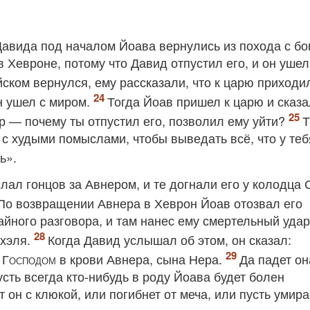
авида под началом Йоава вернулись из похода с бо
 Хевроне, потому что Давид отпустил его, и он ушел
йском вернулся, ему рассказали, что к царю приходи
он ушел с миром.
Тогда Йоав пришел к царю и сказа
р — почему ты отпустил его, позволил ему уйти?
 с худыми помыслами, чтобы выведать всё, что у теб
ь».
лал гонцов за Авнером, и те догнали его у колодца 
По возвращении Авнера в Хеврон Йоав отозвал его
айного разговора, и там нанес ему смертельный удар
ахэля.
Когда Давид услышал об этом, он сказал:
д
Господом
в крови Авнера, сына Нера.
Да падет он
усть всегда кто-нибудь в роду Йоава будет болен
 он с клюкой, или погибнет от меча, или пусть умира