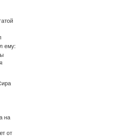
гатой
л
л ему:
Ты
я
Сира
а на
ет от