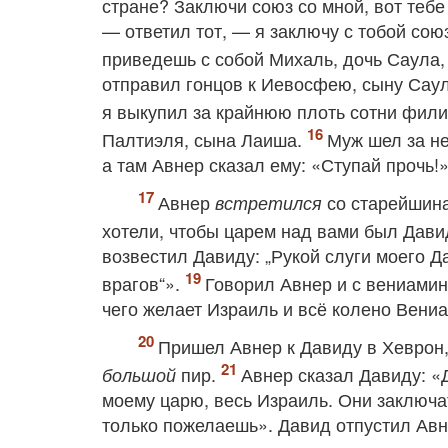
стране? Заключи союз со мной, вот тебе 
— ответил тот, — я заключу с тобой сою
приведешь с собой Михаль, дочь Саула, 
отправил гонцов к Иевосфею, сыну Саул
я выкупил за крайнюю плоть сотни фил
Палтиэля, сына Лаиша.
Муж шел за не
а там Авнер сказал ему: «Ступай прочь!
Авнер
со старейшина
встретился
хотели, чтобы царем над вами был Дави
возвестил Давиду: „Рукой слуги моего 
врагов“».
Говорил Авнер и с вениамин
чего желает Израиль и всё колено Вени
Пришел Авнер к Давиду в Хеврон, 
пир.
Авнер сказал Давиду: «Д
большой
моему царю, весь Израиль. Они заключат
только пожелаешь». Давид отпустил Авне