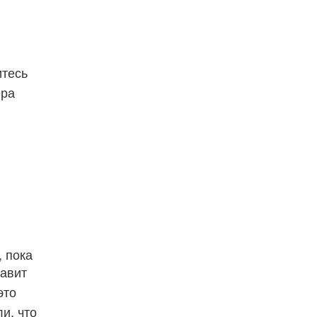
тесь
ера
 пока
бавит
это
и, что