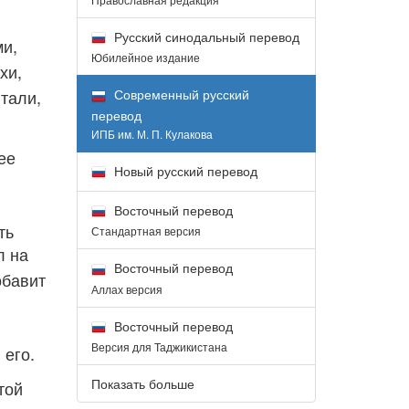
Русский синодальный перевод
ми,
Юбилейное издание
хи,
тали,
Современный русский
перевод
ИПБ им. М. П. Кулакова
ее
Новый русский перевод
Восточный перевод
ть
Стандартная версия
л на
Восточный перевод
обавит
Аллах версия
Восточный перевод
Версия для Таджикистана
 его.
Показать больше
той