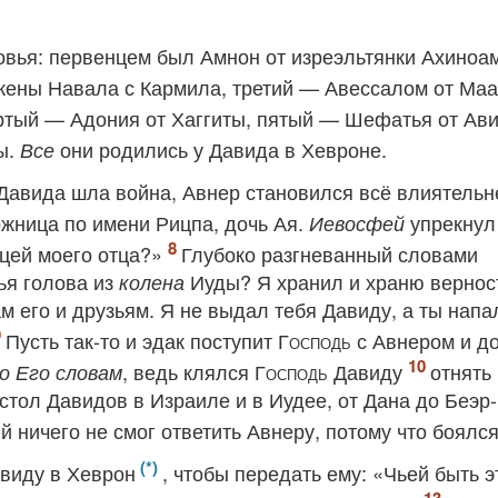
овья: первенцем был Амнон от изреэльтянки Ахиноа
ены Навала с Кармила, третий — Авессалом от Маа
ртый — Адония от Хаггиты, пятый — Шефатья от Ави
ы.
они родились у Давида в Хевроне.
Все
Давида шла война, Авнер становился всё влиятельн
жница по имени Рицпа, дочь Ая.
упрекнул
Иевосфей
ицей моего отца?»
Глубоко разгневанный словами
ья голова из
Иуды? Я хранил и храню вернос
колена
м его и друзьям. Я не выдал тебя Давиду, а ты напа
Пусть так-то и эдак поступит
Господь
с Авнером и д
, ведь клялся
Господь
Давиду
отнять
о Его словам
стол Давидов в Израиле и в Иудее, от Дана до Беэр-
й ничего не смог ответить Авнеру, потому что боялся
авиду в Хеврон
, чтобы передать ему: «Чьей быть э