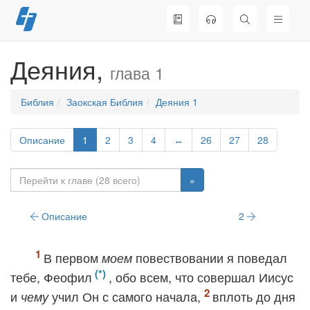
Перейти
к
содержимому
Деяния,
глава 1
Библия
Заокская Библия
Деяния 1
Описание
1
2
3
4
↔
26
27
28
»
Описание
2
В первом
повествовании я поведал
моем
тебе, Феофил
, обо всем, что совершал Иисус
и
учил Он с самого начала,
вплоть до дня
чему