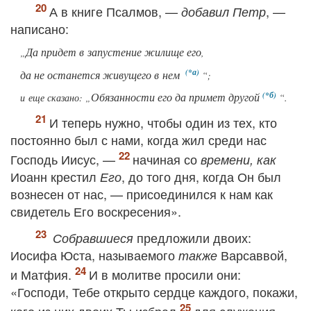
А в книге Псалмов, —
, —
добавил Петр
написано:
Да придет в запустение жилище его
„
,
да не останется живущего в нем
“;
Обязанности его да примет другой
и
еще сказано
: „
“.
И теперь нужно, чтобы один из тех, кто
постоянно был с нами, когда жил среди нас
Господь Иисус, —
начиная со
времени, как
Иоанн крестил
, до того дня, когда Он был
Его
вознесен от нас, — присоединился к нам как
свидетель Его воскресения».
предложили двоих:
Собравшиеся
Иосифа Юста, называемого
Варсаввой,
также
и Матфия.
И в молитве просили они:
«Господи, Тебе открыто сердце каждого, покажи,