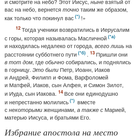
и смотрите на небо? Этот Иисус,
взятый от
ныне
вас на небо, вернется
таким же образом,
точно
как только что покинул вас
!»
Тогда ученики возвратились в Иерусалим
с горы, которая называлась Масличной
и находилась недалеко от города,
на
всего лишь
расстоянии субботнего пути
.
Пришли они
, где
собирались, и поднялись
в тот дом
обычно
в горницу.
Петр, Иоанн, Иаков
Это были
и Андрей, Филипп и Фома, Варфоломей
и Матфей, Иаков, сын Алфея, и Симон Зилот,
и Иуда, сын Иакова.
Все они единодушно
и непрестанно молились
вместе
с
женщинами,
Марией,
некоторыми
а также с
матерью Иисуса, и братьями Его.
Избрание апостола на место