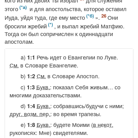
кого из них двоих Ты избрал
для служения
этого
и для апостольства, которое оставил
Иуда, уйдя туда, где ему место
».
Они
бросили жребий
, и выпал жребий Матфию.
Тогда он был сопричислен к одиннадцати
апостолам.
a)
Речь идет о Евангелии по Луке.
1:1
См.
в Словаре
Евангелие.
b)
См.
в Словаре
Апостол.
1:2
c)
Букв.
:
показал Себя живым… со
1:3
многими доказательствами.
d)
Букв.
:
собравшись/будучи с ними
;
1:4
друг. возм. пер.
:
во время трапезы.
e)
Букв.
:
будете Моими
(
в некот.
1:8
рукописях:
Мне) свидетелями.