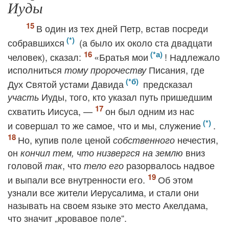
Иуды
В один из тех дней Петр, встав посреди
собравшихся
(а было их около ста двадцати
человек), сказал:
«Братья мои
! Надлежало
исполниться
Писания, где
тому пророчеству
Дух Святой устами Давида
предсказал
Иуды, того, кто указал путь пришедшим
участь
схватить Иисуса, —
он был одним из нас
и совершал то же самое, что и мы, служение
.
Но, купив поле ценой
нечестия,
собственного
он
вниз
кончил тем, что низвергся на землю
головой
, что
разорвалось надвое
так
тело его
и выпали все внутренности его.
Об этом
узнали все жители Иерусалима, и стали они
называть на своем языке это место Акелдама,
что значит „кровавое поле“.