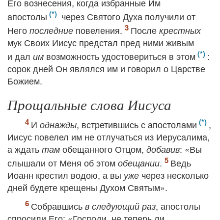
Его вознесения, когда избранные Им
апостолы
через Святого Духа получили от
Него
повеления.
После
последние
крестных
мук Своих Иисус предстал пред ними живым
и дал
возможность удостовериться в этом
:
им
сорок дней Он являлся им и говорил о Царстве
Божием.
Прощальные слова Иисуса
И
, встретившись с апостолами
,
однажды
Иисус повелел им не отлучаться из Иерусалима,
а ждать
обещанного Отцом,
: «Вы
там
добавив
слышали от Меня об этом
.
Ведь
обещании
Иоанн крестил водою, а вы
через несколько
уже
дней будете крещены Духом Святым».
Собравшись
, апостолы
в следующий раз
спросили Его: «Господи, не теперь ли