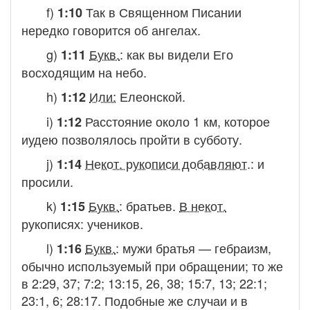
f)
Так в Священном Писании
1:10
нередко говорится об ангелах.
g)
Букв.
:
как вы видели Его
1:11
восходящим на небо.
h)
Или:
Елеонской.
1:12
i)
Расстояние около 1 км, которое
1:12
иудею позволялось пройти в субботу.
j)
Некот. рукописи добавляют
.:
и
1:14
просили.
k)
Букв.
:
братьев
.
В некот.
1:15
рукописях:
учеников.
l)
Букв.
:
мужи братья —
гебраизм,
1:16
обычно используемый при обращении; то же
в 2:29, 37; 7:2; 13:15, 26, 38; 15:7, 13; 22:1;
23:1, 6; 28:17. Подобные же случаи и в