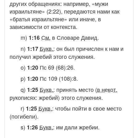
других обращениях: например, «мужи
израильтяне» (2:22), передаются нами как
«братья израильтяне» или иначе, в
зависимости от контекста.
m)
См.
в Словаре
Давид.
1:16
n)
Букв.
:
он был причислен к нам и
1:17
получил жребий этого служения.
o)
Пс 69 (68):26.
1:20
p)
Пс 109 (108):8.
1:20
q)
Букв.
:
принять место
(
в некот.
1:25
рукописях:
жребий) этого служения.
r)
Букв.
:
чтобы пойти в свое место
1:25
(погибели
).
s)
Букв.
:
им дали жребии.
1:26