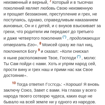
неизменный и верный,
Который и в тысячах
поколений являет любовь Свою неизменную
и прощает беззаконие, преступление и грех, не
поступаясь, однако, справедливым наказанием
, Он и с детей, и с внуков взыскивает за
виновных
грехи, что родители им передают до третьего
и даже четвертого поколения
,
продолжающих
».
Моисей сразу же пал ниц,
отвергать Его
поклонился Богу
и сказал: «Коли снискал
я ныне расположение Твое, Господи
, молю:
Ты Сам пойди с нами. Хоть и упрям народ сей,
прости вину и грех наш и прими нас как Свое
достояние».
Тогда ответил
Господь
: «Хорошо! Я вновь
заключу Союз, Завет с вами. На глазах у всего
народа твоего сотворю чудеса, каких еще не
бывало на всей земле ни у одного из народов.