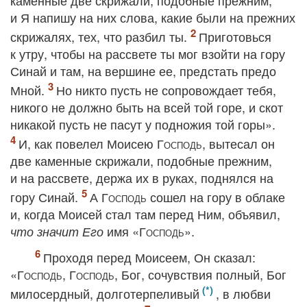
каменные две скрижали, подобные прежним,
и Я напишу на них слова, какие были на прежних
скрижалях, тех, что разбил ты.
Приготовься
к утру, чтобы на рассвете ты мог взойти на гору
Синай и там, на вершине ее, предстать предо
Мной.
Но никто пусть не сопровождает тебя,
никого не должно быть на всей той горе, и скот
никакой пусть не пасут у подножия той горы».
И, как повелел Моисею
Господь
, вытесал он
две каменные скрижали, подобные прежним,
и на рассвете, держа их в руках, поднялся на
гору Синай.
А
Господь
сошел на гору в облаке
и, когда Моисей стал там перед Ним, объявил,
имя «
Господь
».
что значит Его
Проходя перед Моисеем, Он сказал:
«
Господь, Господь
, Бог, сочувствия полный, Бог
милосердный, долготерпеливый
, в любви