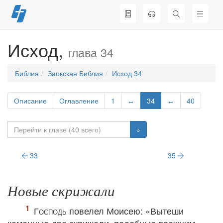
Перейти
к
содержимому
Исход,
глава 34
Библия
Заокская Библия
Исход 34
Описание
Оглавление
1
↔
34
↔
40
»
33
35
Новые скрижали
Господь
повелел Моисею: «Вытеши