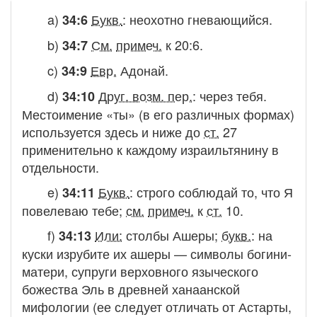
a)
Букв.
:
неохотно гневающийся
.
34:6
b)
См.
примеч.
к 20:6.
34:7
c)
Евр.
Адонай
.
34:9
d)
Друг. возм. пер.
:
через тебя
.
34:10
Местоимение «ты» (в его различных формах)
используется здесь и ниже до
ст.
27
применительно к каждому израильтянину в
отдельности.
e)
Букв.
:
строго соблюдай то, что Я
34:11
повелеваю тебе
;
см.
примеч.
к
ст.
10.
f)
Или:
столбы Ашеры
;
букв.
:
на
34:13
куски изрубите их ашеры
— символы богини-
матери, супруги верховного языческого
божества Эль в древней ханаанской
мифологии (ее следует отличать от Астарты,