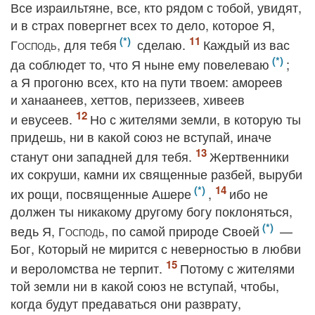
Все израильтяне, все, кто рядом с тобой, увидят,
и в страх повергнет всех то дело, которое Я,
Господь
, для тебя
сделаю.
Каждый из вас
да соблюдет то, что Я ныне ему повелеваю
;
а Я прогоню всех, кто на пути твоем: амореев
и ханаанеев, хеттов, периззеев, хивеев
и евусеев.
Но с жителями земли, в которую ты
придешь, ни в какой союз не вступай, иначе
станут они западней для тебя.
Жертвенники
их сокруши, камни их священные разбей, выруби
их рощи, посвященные Ашере
,
ибо не
должен ты никакому другому богу поклоняться,
ведь Я,
Господь
, по самой природе Своей
—
Бог, Который не мирится с неверностью в любви
и вероломства не терпит.
Потому с жителями
той земли ни в какой союз не вступай, чтобы,
когда будут предаваться они разврату,