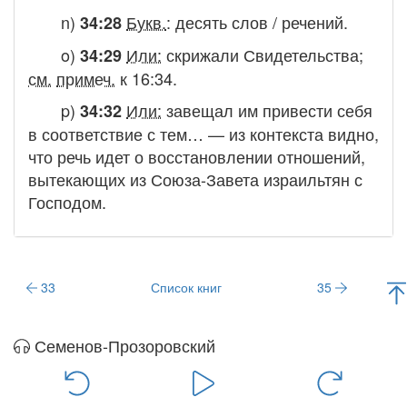
n)
Букв.
:
десять слов / речений
.
34:28
o)
Или:
скрижали Свидетельства
;
34:29
см.
примеч.
к 16:34.
p)
Или:
завещал им привести себя
34:32
в соответствие с тем
… — из контекста видно,
что речь идет о восстановлении отношений,
вытекающих из Союза-Завета израильтян с
Господом.
33
Список книг
35
Семенов-Прозоровский