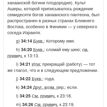
ханаанской богини плодородия). Культ
Ашеры, которой приписывалось рождение
семидесяти богов ханаанского пантеона, был
распространен в разных странах Ближнего
Востока, особенно в Финикии — у северного
соседа Израиля.
g)
Букв.
:
Которому имя
.
34:14
h)
Букв.
:
сломай ему шею
;
см.
34:20
примеч.
к 13:13.
i)
Или:
прекращай (работу)
— тот
34:21
же глагол, что и в следующем предложении.
j)
Букв.
:
года
.
34:22
k)
Друг. возм. пер.
:
если
.
34:24
l)
См.
примеч.
к 23:18.
34:25
m)
См.
примеч.
к 23:19.
34:26