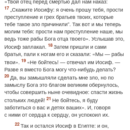
«Твой отец перед смертью дал нам наказ:
„Скажите Иосифу: я очень прошу тебя, прости
преступление и грех братьев твоих, которые
тебе такое зло причинили“. Так вот и мы теперь
молим тебя: прости нам преступление наше, мы
ведь тоже рабы Бога отца твоего». Услышав это,
Иосиф заплакал.
Затем пришли и сами
братья, пали к ногам его и сказали: «Мы — рабы
твои».
«Не бойтесь! — отвечал им Иосиф. —
Разве я вместо Бога могу что-нибудь делать?
Да, вы замышляли сделать мне зло, но по
замыслу Бога это благом великим обернулось,
чтобы совершить ныне очевидное: спасти жизнь
стольких людей!
Не бойтесь, я буду
заботиться о вас и детях ваших». И, говоря
с ними от сердца к сердцу, он успокоил их.
Так и остался Иосиф в Египте: и он,