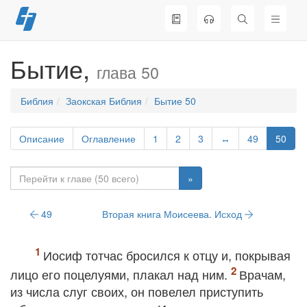
Перейти
к
содержимому
Бытие,
глава 50
Библия
Заокская Библия
Бытие 50
Описание
Оглавление
1
2
3
↔
49
50
»
49
Вторая книга Моисеева. Исход
Иосиф тотчас бросился к отцу и, покрывая
лицо его поцелуями, плакал над ним.
Врачам,
из числа слуг своих, он повелел приступить