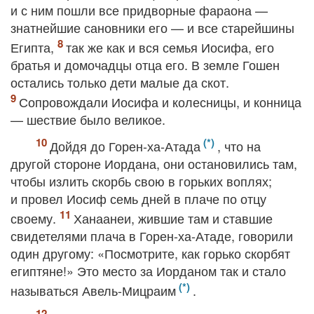
и с ним пошли все придворные фараона —
знатнейшие сановники его — и все старейшины
Египта,
так же как и вся семья Иосифа, его
братья и домочадцы отца его. В земле Гошен
остались только дети малые да скот.
Сопровождали Иосифа и колесницы, и конница
— шествие было великое.
Дойдя до Горен-ха-Атада
, что на
другой стороне Иордана, они остановились там,
чтобы излить скорбь свою в горьких воплях;
и провел Иосиф семь дней в плаче по отцу
своему.
Ханаанеи, жившие там и ставшие
свидетелями плача в Горен-ха-Атаде, говорили
один другому: «Посмотрите, как горько скорбят
египтяне!» Это место за Иорданом так и стало
называться Авель-Мицраим
.