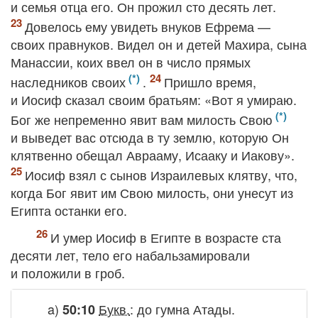
и семья отца его. Он прожил сто десять лет.
Довелось ему увидеть внуков Ефрема —
своих правнуков. Видел он и детей Махира, сына
Манассии, коих ввел он в число прямых
наследников своих
.
Пришло время,
и Иосиф сказал своим братьям: «Вот я умираю.
Бог же непременно явит вам милость Свою
и выведет вас отсюда в ту землю, которую Он
клятвенно обещал Аврааму, Исааку и Иакову».
Иосиф взял с сынов Израилевых клятву, что,
когда Бог явит им Свою милость, они унесут из
Египта останки его.
И умер Иосиф в Египте в возрасте ста
десяти лет, тело его набальзамировали
и положили в гроб.
a)
Букв.
:
до гумна Атады
.
50:10