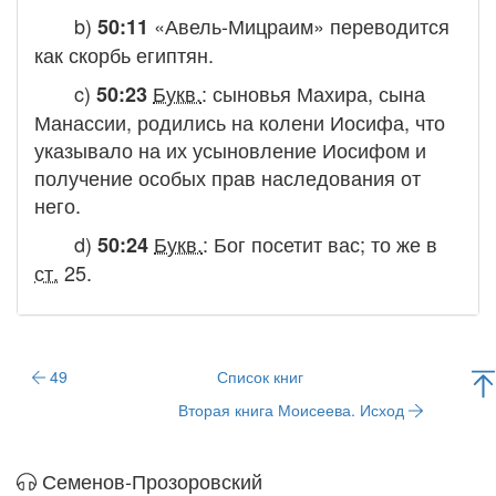
b)
«Авель-Мицраим» переводится
50:11
как
скорбь египтян
.
c)
Букв.
:
сыновья Махира, сына
50:23
Манассии, родились на колени Иосифа
, что
указывало на их усыновление Иосифом и
получение особых прав наследования от
него.
d)
Букв.
:
Бог посетит вас
; то же в
50:24
ст.
25.
49
Список книг
Вторая книга Моисеева. Исход
Семенов-Прозоровский