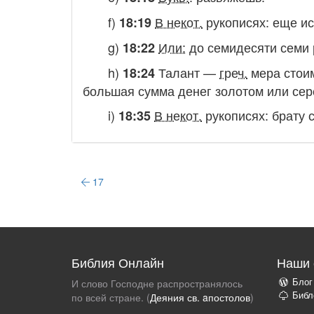
f)
В некот.
рукописях:
еще ис
18:19
g)
Или:
до семидесяти семи 
18:22
h)
Талант —
греч.
мера стоим
18:24
большая сумма денег золотом или сер
i)
В некот.
рукописях:
брату 
18:35
17
Библия Онлайн
Наши 
Блог
И слово Господне распространялось
Библ
по всей стране. (
Деяния св. aпостолов
)