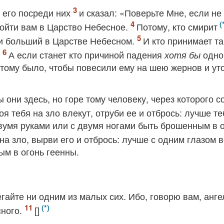
 его посреди них
и сказал: «Поверьте Мне, если не
 войти вам в Царство Небесное.
Потому, кто смирит
т и больший в Царстве Небесном.
И кто принимает та
.
А если станет кто причиной падения
одно
хотя бы
тому было, чтобы повесили ему на шею жернов и ут
 они здесь, но горе тому человеку, через которого с
оя тебя на зло влекут, отруби ее и отбрось: лучше те
 двумя руками или с двумя ногами быть брошенным в 
 на зло, вырви его и отбрось: лучше с одним глазом 
ым в огонь геенны.
гайте ни одним из малых сих. Ибо, говорю вам, анге
сного.
[]