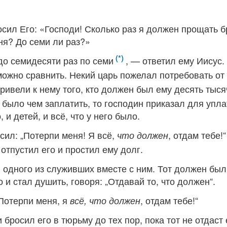
осил Его: «Господи! Сколько раз я должен прощать б
ня? До семи ли раз?»
 до семидесяти раз по семи
, — ответил ему Иисус.
можно сравнить. Некий царь пожелал потребовать от 
привели к нему того, кто должен был ему десять тыся
не было чем заплатить, то господин приказал для упл
 и детей, и всё, что у него было.
сил: „Потерпи меня! Я всё,
, отдам тебе!“
что должен
отпустил его и простил ему долг.
л одного из служивших вместе с ним. Тот должен был
о и стал душить, говоря: „Отдавай то, что должен“.
 „Потерпи меня, я
, отдам тебе!“
всё, что должен
 бросил его в тюрьму до тех пор, пока тот не отдаст