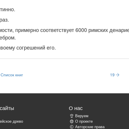
тинно.
раз.
ости, примерно соответствует 6000 римских денарие
ебром.
своему согрешений его.
Список книг
19
сайты
О нас
Веруем
ейское древо
О проекте
Авторские права