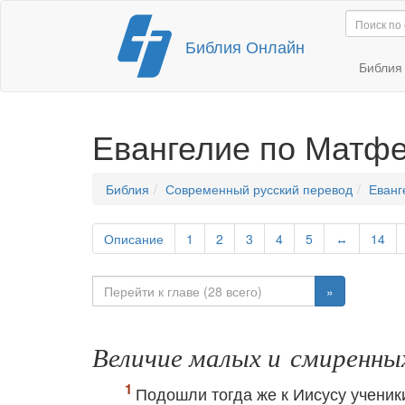
Перейти
Библия Онлайн
к
содержимому
Библи
Евангелие по Матф
Библия
Современный русский перевод
Еванг
Описание
1
2
3
4
5
↔
14
»
Величие малых и смиренны
Подошли тогда же к Иисусу ученик