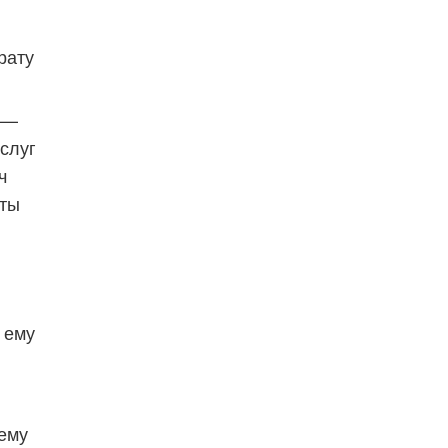
рату
 —
слуг
ч
аты
 ему
 ему