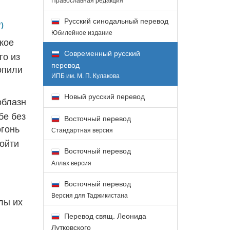
Русский синодальный перевод
Юбилейное издание
кое
Современный русский
го из
перевод
опили
ИПБ им. М. П. Кулакова
Новый русский перевод
облазн
бе без
Восточный перевод
огонь
Стандартная версия
войти
Восточный перевод
Аллах версия
Восточный перевод
Версия для Таджикистана
лы их
Перевод свящ. Леонида
Лутковского