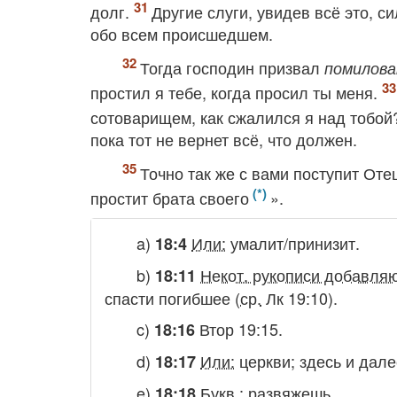
долг.
Другие слуги, увидев всё это, 
обо всем происшедшем.
Тогда господин призвал
помилова
простил я тебе, когда просил ты меня.
сотоварищем, как сжалился я над тобой
пока тот не вернет всё, что должен.
Точно так же с вами поступит Оте
простит брата своего
».
a)
Или:
умалит/принизит.
18:4
b)
Некот. рукописи добавля
18:11
спасти погибшее
(
ср.
Лк 19:10).
c)
Втор 19:15.
18:16
d)
Или:
церкви
; здесь и дале
18:17
e)
Букв.
:
развяжешь.
18:18