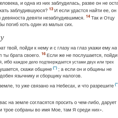
человека, и одна из них заблудилась, разве он не ост
искать заблудившуюся?
И если удастся найти ее, он 
м девяноста девяти незаблудившимся.
Так и Отцу
ы погиб хоть один из малых сих.
у
ат твой, пойди к нему и с глазу на глаз укажи ему
на
л ты брата своего.
Если же не послушается, пойди
я, ибо
каждое дело подтверждается устами двух или трех
лушается, скажи общине
; а если он и общины не
одобен язычнику и сборщику налогов.
земле, то
связано на Небесах, и что разрешите
уже
вас на земле согласятся просить о чем-либо, дарует 
и трое собраны во имя Мое, там Я среди них».