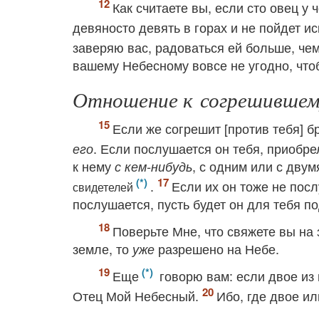
Как считаете вы, если сто овец у 
девяносто девять в горах и не пойдет 
заверяю вас, радоваться ей больше, че
вашему Небесному вовсе не угодно, чтоб
Отношение к согрешившем
Если же согрешит [против тебя] бр
. Если послушается он тебя, приобре
его
к нему
, с одним или с двум
с кем-нибудь
.
Если их он тоже не пос
свидетелей
послушается, пусть будет он для тебя п
Поверьте Мне, что свяжете вы на 
земле, то
разрешено на Небе.
уже
Еще
говорю вам: если двое из 
Отец Мой Небесный.
Ибо, где двое ил