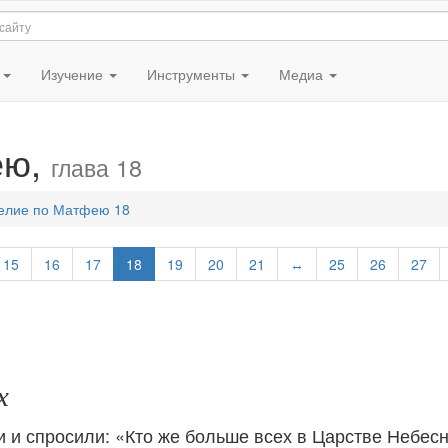
я
Изучение
Инструменты
Медиа
ею,
глава 18
елие по Матфею 18
15
16
17
18
19
20
21
↔
25
26
27
х
и и спросили: «Кто же больше всех в Царстве Небес