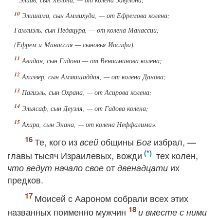
Элишама, сын Аммихуда, — от Ефремова колена;
Гамлиэль, сын Педацура, — от колена Манассии;
(Ефрем и Манассия — сыновья Иосифа).
Авидан, сын Гидони — от Вениаминова колена;
Ахиэзер, сын Аммишаддая, — от колена Данова;
Пагиэль, сын Охрана, — от Асирова колена;
Эльясаф, сын Деуэля, — от Гадова колена;
Ахира, сын Энана, — от колена Неффалима».
Те, кого из
общины
избрал, —
всей
Бог
главы тысяч Израилевых, вожди
тех колен,
от
их
что ведут начало свое
двенадцати
предков.
Моисей с Аароном собрали всех этих
названных поименно мужчин
и вместе с ними