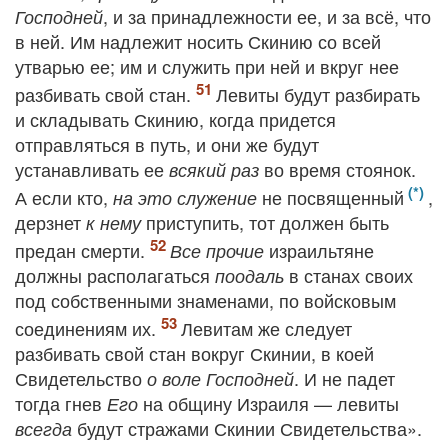
, и за принадлежности ее, и за всё, что
Господней
в ней. Им надлежит носить Скинию со всей
утварью ее; им и служить при ней и вкруг нее
разбивать свой стан.
Левиты будут разбирать
и складывать Скинию, когда придется
отправляться в путь, и они же будут
устанавливать ее
во время стоянок.
всякий раз
А если кто,
не посвященный
,
на это служение
дерзнет
приступить, тот должен быть
к нему
предан смерти.
израильтяне
Все прочие
должны располагаться
в станах своих
поодаль
под собственными знаменами, по войсковым
соединениям их.
Левитам же следует
разбивать свой стан вокруг Скинии, в коей
Свидетельство
. И не падет
о воле Господней
тогда гнев
на общину Израиля — левиты
Его
будут стражами Скинии Свидетельства».
всегда