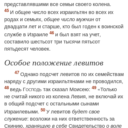
представлявшими все семьи своего колена.
И общее число всех израильтян во всех их
родах и семьях,
от
общее число мужчин
двадцати лет и старше, кто был годен к воинской
службе в Израиле
и был взят на учет,
составило шестьсот три тысячи пятьсот
пятьдесят человек.
Особое положение левитов
Однако подсчет левитов по их семействам
наряду с другими израильтянами не проводился,
ведь
Господь
так сказал Моисею:
«Только
не считай никого из колена Левия, не включай их
в общий подсчет с остальными сынами
Израилевыми.
У левитов
будет свое
: возложи на них ответственность за
служение
Скинию,
Свидетельство
хранящую в себе
о воле