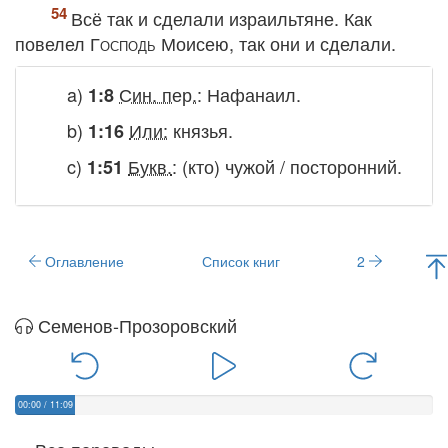
Всё так и сделали израильтяне. Как
повелел
Господь
Моисею, так они и сделали.
a)
Син. пер.
:
Нафанаил
.
1:8
b)
Или:
князья
.
1:16
c)
Букв.
:
(кто) чужой / посторонний
.
1:51
Оглавление
Список книг
2
Семенов-Прозоровский
00:00
/
11:09