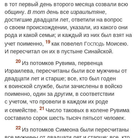
в тот первый день второго месяца созвали всю
общину.
все
,
В тот день
израильтяне
достигшие двадцати лет, ответили на вопрос
о своем происхождении, указали, из какого они
рода и какой семьи; и каждый из них был взят на
учет поименно,
как повелел
Господь
Моисею.
И пересчитал он их в пустыне Синайской.
Из потомков Рувима, первенца
Израилева, пересчитаны были все мужчины от
двадцати лет и старше; все, кто был годен
к воинской службе, были зачислены в войско
поименно, один за другим, в соответствии
с учетом, что провели в каждом их роде
и семействе.
Число таковых в колене Рувима
составило сорок шесть тысяч пятьсот
.
человек
Из потомков Симеона были пересчитаны
все мужчины от двадцати лет и старше; все, кто