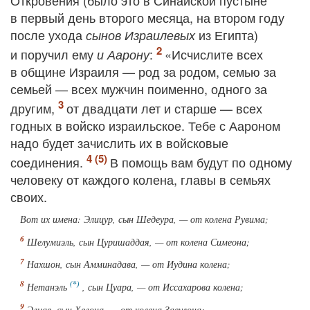
Откровения (было это в Синайской пустыне
в первый день второго месяца, на втором году
после ухода
из Египта)
сынов Израилевых
и поручил ему
:
«Исчислите всех
и Аарону
в общине Израиля — род за родом, семью за
семьей — всех мужчин поименно, одного за
другим,
от двадцати лет и старше — всех
годных в войско израильское. Тебе с Аароном
надо будет зачислить их в войсковые
соединения.
В помощь вам будут по одному
человеку от каждого колена, главы в семьях
своих.
Вот их имена: Элицур, сын Шедеура, — от колена Рувима;
Шелумиэль, сын Цуришаддая, — от колена Симеона;
Нахшон, сын Амминадава, — от Иудина колена;
Нетанэль
, сын Цуара, — от Иссахарова колена;
Элиав, сын Хелона, — от колена Завулона;