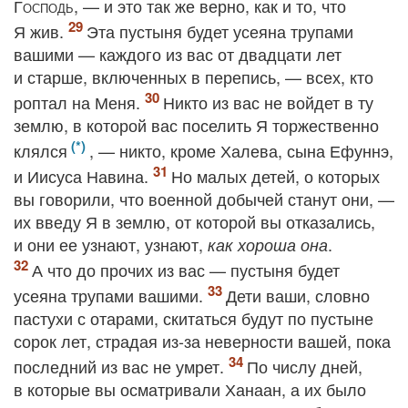
Господь
, — и это так же верно, как и то, что
Я жив.
Эта пустыня будет усеяна трупами
вашими — каждого из вас от двадцати лет
и старше, включенных в перепись, — всех, кто
роптал на Меня.
Никто из вас не войдет в ту
землю, в которой вас поселить Я торжественно
клялся
, — никто, кроме Халева, сына Ефуннэ,
и Иисуса Навина.
Но малых детей, о которых
вы говорили, что военной добычей станут они, —
их введу Я в землю, от которой вы отказались,
и они ее узнают, узнают,
.
как хороша она
А что до прочих из вас — пустыня будет
усеяна трупами вашими.
Дети ваши, словно
пастухи с отарами, скитаться будут по пустыне
сорок лет, страдая из-за неверности вашей, пока
последний из вас не умрет.
По числу дней,
в которые вы осматривали Ханаан, а их было