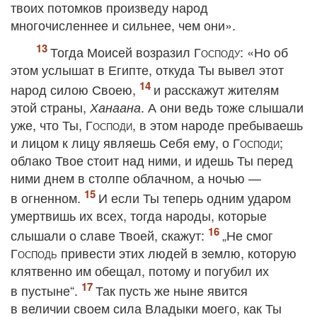
твоих потомков произведу народ
многочисленнее и сильнее, чем они».
Тогда Моисей возразил
Господу
: «Но об
этом услышат в Египте, откуда Ты вывел этот
народ силою Своею,
и расскажут жителям
этой страны,
. А они ведь тоже слышали
Ханаана
уже, что Ты,
Господи
, в этом народе пребываешь
и лицом к лицу являешь Себя ему, о
Господи
;
облако Твое стоит над ними, и идешь Ты перед
ними днем в столпе облачном, а ночью —
в огненном.
И если Ты теперь одним ударом
умертвишь их всех, тогда народы, которые
слышали о славе Твоей, скажут:
„Не смог
Господь
привести этих людей в землю, которую
клятвенно им обещал, потому и погубил их
в пустыне“.
Так пусть же ныне явится
в величии своем сила Владыки моего, как Ты