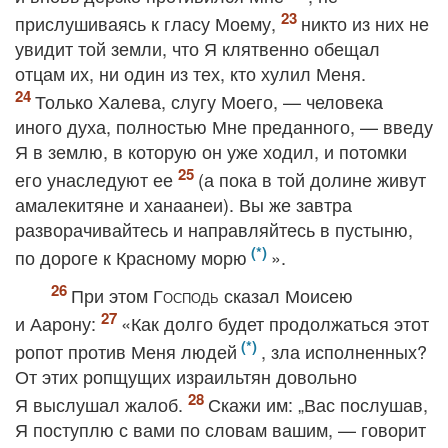
прислушиваясь к гласу Моему,
никто из них не
увидит той земли, что Я клятвенно обещал
отцам их, ни один из тех, кто хулил Меня.
Только Халева, слугу Моего, — человека
иного духа, полностью Мне преданного, — введу
Я в землю, в которую он уже ходил, и потомки
его унаследуют ее
(а пока в той долине живут
амалекитяне и ханаанеи). Вы же завтра
разворачивайтесь и направляйтесь в пустыню,
по дороге к Красному морю
».
При этом
Господь
сказал Моисею
и Аарону:
«Как долго будет продолжаться этот
ропот против Меня людей
, зла исполненных?
От этих ропщущих израильтян довольно
Я выслушал жалоб.
Скажи им: „Вас послушав,
Я поступлю с вами по словам вашим, — говорит