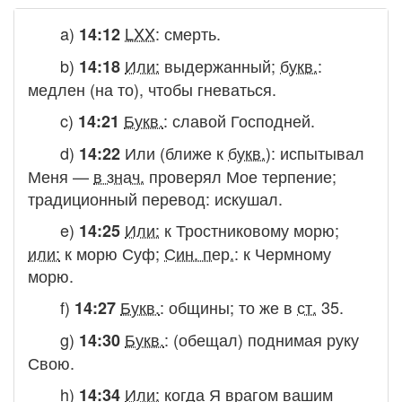
a)
LXX
:
смерть
.
14:12
b)
Или:
выдержанный
;
букв.
:
14:18
медлен (на то), чтобы гневаться
.
c)
Букв.
:
славой Господней
.
14:21
d)
Или (ближе к
букв.
):
испытывал
14:22
Меня
—
в знач.
проверял Мое терпение;
традиционный перевод:
искушал
.
e)
Или:
к Тростниковому морю
;
14:25
или:
к морю Суф
;
Син. пер.
:
к Чермному
морю
.
f)
Букв.
:
общины
; то же в
ст.
35.
14:27
g)
Букв.
:
(обещал) поднимая руку
14:30
Свою
.
h)
Или:
когда Я врагом вашим
14:34