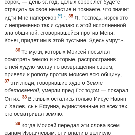
сорок, — день за год, целых сорок лет будете
страдать за свое нечестие и познаете, что значит
идти Мне наперекор
“.
Я,
Господь
, изрек это
и непременно так и сделаю с этой исполненной
зла общиной, сговорившейся против Меня.
Конец придет им в этой пустыне. Здесь умрут».
Те мужи, которых Моисей посылал
осмотреть землю и которые, распространив
о ней худую молву по возвращении своем,
привели к ропоту против Моисея всю общину,
эти люди, говорившие худо о Земле
, умерли пред
Господом
— покарал
обетованной
Он их.
В живых остались только Иисус Навин
и Халев, сын Ефуннэ, единственные из
тех,
всех
кто осматривал землю.
Когда Моисей передал эти слова всем
сынам Израилевым, они впали в великую