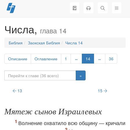
Перейти
к
содержимому
Числа,
глава 14
Библия
Заокская Библия
Числа 14
Описание
Оглавление
1
↔
14
↔
36
»
13
15
Мятеж сынов Израилевых
Волнение охватило всю общину — кричали