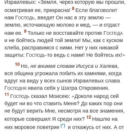
Израилевых: «Земля, через которую мы прошли,
осматривая ее, прекрасна!
Если благоволит
нам
Господь
, введет Он нас в эту землю —
землю, источающую молоко и мед, — и отдаст
нам ее.
Только не восставайте против
Господа
и не бойтесь людей той земли! Мы, как с куском
хлеба, расправимся с ними. Нет у них никакой
защиты:
Господь
-то ведь с нами! Не бойтесь их!»
Но,
,
не внимая словам Иисуса и Халева
вся община угрожала побить их камнями, когда
вдруг на виду у всех сынов Израилевых слава
Господня
явила себя у Шатра Откровения.
Господь
сказал Моисею: «Доколе народ сей
будет ни во что ставить Меня? До каких пор они
не будут верить Мне, несмотря на все знамения,
которые совершил Я среди них?
Нашлю на
них моровое поветрие
и откажусь от них. А от