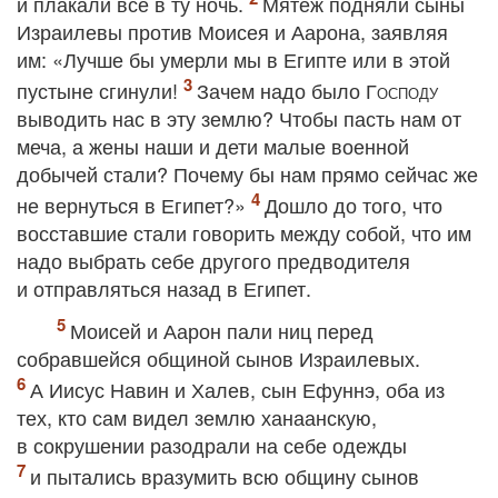
и плакали все в ту ночь.
Мятеж подняли сыны
Израилевы против Моисея и Аарона, заявляя
им: «Лучше бы умерли мы в Египте или в этой
пустыне сгинули!
Зачем надо было
Господу
выводить нас в эту землю? Чтобы пасть нам от
меча, а жены наши и дети малые военной
добычей стали? Почему бы нам прямо сейчас же
не вернуться в Египет?»
Дошло до того, что
восставшие стали говорить между собой, что им
надо выбрать себе другого предводителя
и отправляться назад в Египет.
Моисей и Аарон пали ниц перед
собравшейся общиной сынов Израилевых.
А Иисус Навин и Халев, сын Ефуннэ, оба из
тех, кто сам видел землю ханаанскую,
в сокрушении разодрали на себе одежды
и пытались вразумить всю общину сынов