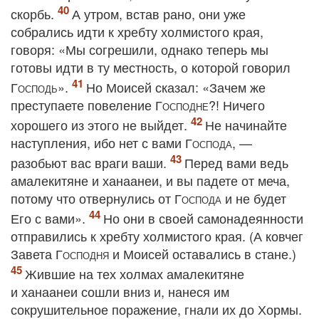
скорбь.
А утром, встав рано, они уже
собрались идти к хребту холмистого края,
говоря: «Мы согрешили, однако теперь мы
готовы идти в ту местность, о которой говорил
Господь
».
Но Моисей сказал: «Зачем же
преступаете повеление
Господне
?! Ничего
хорошего из этого не выйдет.
Не начинайте
наступления, ибо нет с вами
Господа
, —
разобьют вас враги ваши.
Перед вами ведь
амалекитяне и ханаанеи, и вы падете от меча,
потому что отвернулись от
Господа
и не будет
Его с вами».
Но они в своей самонадеянности
отправились к хребту холмистого края. (А ковчег
Завета
Господня
и Моисей оставались в стане.)
Жившие на тех холмах амалекитяне
и ханаанеи сошли вниз и, нанеся им
сокрушительное поражение, гнали их до Хормы.