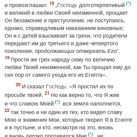
и провозглашал:
„
Господь
долготерпеливый
и великий в любви Своей неизменной, прощает
Он беззаконие и преступление, не поступаясь,
однако, справедливым наказанием виновных;
Он и с детей взыскивает за грехи, что родители
передают им до третьего и даже четвертого
поколения,
“.
продолжающих отвергать Его
Прости же грех народу сему по величию
любви Твоей неизменной, как Ты прощал ему до
сих пор от самого ухода его из Египта».
И сказал
Господь
: «Я простил их по
просьбе твоей.
Но как верно то, что Я жив
и что славою Моей
вся земля наполнится,
так точно и ни один из тех, кто видел славу
Мою и знамения Мои, которые творил Я в Египте
и в пустыне, и кто, несмотря на это, вновь
и вновь дерзко противился Мне
, не