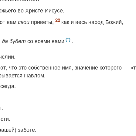
ожьего во Христе Иисусе.
ют вам
приветы,
как и весь народ Божий,
свои
а
со всеми вами
.
да будет
ыслии.
т, что это собственное имя, значение которого — «т
грывается Павлом.
сегда.
ы.
сти.
вашей) заботе.