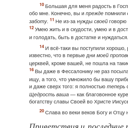
Большая для меня радость в Госп
обо мне. Конечно, вы и
помнили
прежде
.
Не из-за нужды
говорю
заботу
своей
Умею жить и в скудости, умею и в дос
и голодать, быть в достатке и нуждаться
И всё-таки вы поступили хорошо,
известно, что в первые дни
моей пропов
церквей, кроме вашей, не пошла на таки
Вы даже в Фессалонику не раз посыл
ищу, а того, что умножило бы вашу при
и даже сверх того: я полностью
о
теперь
— как благовонное кур
Щедрость ваша
богатству славы Своей во Христе Иисусе
Слава во веки веков Богу и Отцу
Приветствия и последние