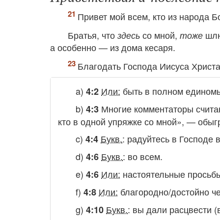
Привет мой всем, кто из народа Б
Братья, что
со мной,
шл
здесь
тоже
а особенно — из дома кесаря.
Благодать Господа Иисуса Христ
a)
Или:
быть в полном едином
4:2
b)
Многие комментаторы считаю
4:3
кто в одной упряжке со мной», — обы
c)
Букв.
:
радуйтесь в Господе в
4:4
d)
Букв.
:
во всем.
4:6
e)
Или:
настоятельные просьб
4:6
f)
Или:
благородно/достойно че
4:8
g)
Букв.
:
вы дали расцвести (
4:10