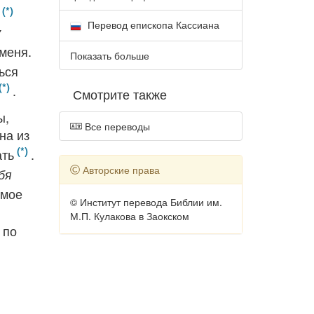
Перевод епископа Кассиана
у
меня.
Показать больше
ься
.
Смотрите также
ы,
Все переводы
на из
ать
.
Авторские права
бя
имое
© Институт перевода Библии им.
М.П. Кулакова в Заокском
, по