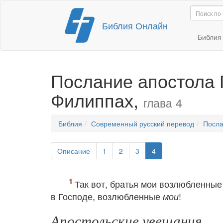
Перейти
Библия Онлайн
к
содержимому
Библи
Послание апостола 
Филиппах,
глава 4
Библия
Современный русский перевод
Посла
Описание
1
2
3
4
Так вот, братья мои возлюбленные
в Господе, возлюбленные
!
мои
Апостольские увещания