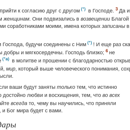
рийти к согласию друг с другом
в Господе.
Да и
им
. Они подвизались в
Благой
женщинам
возвещении
ими соработниками моими, имена которых
в
записаны
и Господа, будучи соединены с Ним
! И еще раз ск
вы добры и мягкосердечны. Господь близко;
не
е
в молитве и прошении с благодарностью откры
ий,
, который выше человеческого понимания, сох
мир
ысли.
ысли ваши будут заняты
тем, что истинно
только
то достойно любви и восхищения, тем, что
во всех
айте
то, чему вы научились, что приняли
всегда
, и Бог мира будет с вами.
дары