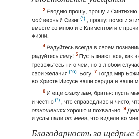
Еводию прошу, прошу и Синтихию п
верный Сизиг
, прошу: помоги эт
мой
вместе со мною и с Климентом и с проч
жизни.
Радуйтесь всегда в своем познани
радуйтесь
!
Пусть знают все, как 
сему
тревожьтесь ни о чем, но в любом случа
свои желания
Богу.
Тогда мир Бож
во Христе Иисусе ваши сердца и ваши м
И еще
, братья: пусть м
скажу вам
и честно
, что справедливо и чисто, ч
хорошо и похвально.
Дел
отношениях
и услышали
, что видели во мне
от меня
Благодарность за щедрые 