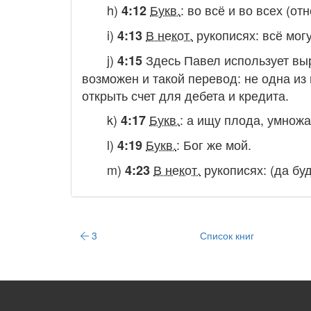
h)
Букв.
:
во всё и во всех (о
4:12
i)
В некот.
рукописях:
всё мог
4:13
j)
Здесь Павел использует выр
4:15
возможен и такой перевод:
не одна из
открыть счет для дебета и кредита.
k)
Букв.
:
а ищу плода, умножа
4:17
l)
Букв.
:
Бог же мой.
4:19
m)
В некот.
рукописях:
(да бу
4:23
3
Список книг