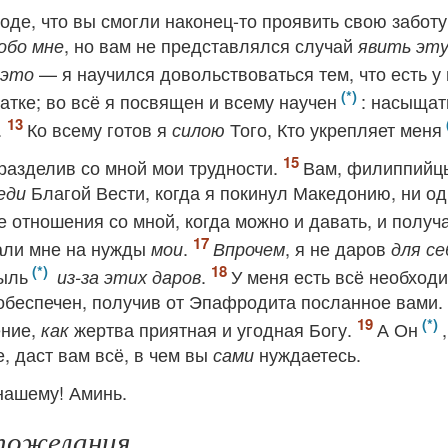
оде, что вы смогли наконец-то проявить свою заботу
, но вам не представлялся случай
обо мне
явить эт
— я научился довольствоваться тем, что есть у 
это
татке; во всё я посвящен и всему научен
: насыщат
.
Ко всему готов я
Того, Кто укрепляет меня
силою
 разделив со мной мои трудности.
Вам, филиппийц
Благой Вести, когда я покинул Македонию, ни од
еди
е отношения со мной, когда можно и давать, и получ
али мне на нужды
.
, я не даров
мои
Впрочем
для се
быль
.
У меня есть всё необход
из-за этих даров
беспечен, получив от Эпафродита посланное вами.
ение,
жертва приятная и угодная Богу.
А Он
как
, даст вам всё, в чем вы
нуждаетесь.
сами
 нашему! Аминь.
 пожелания