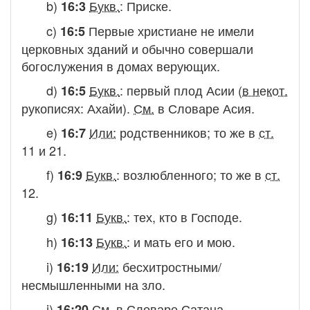
b)
Букв.
:
Приске.
16:3
c)
Первые христиане не имели
16:5
церковных зданий и обычно совершали
богослужения в домах верующих.
d)
Букв.
:
первый плод Асии
(
в некот.
16:5
рукописях:
Ахайи).
См.
в Словаре
Асия.
e)
Или:
родственников
; то же в
ст.
16:7
11 и 21.
f)
Букв.
:
возлюбленного
; то же в
ст.
16:9
12.
g)
Букв.
:
тех, кто в Господе.
16:11
h)
Букв.
:
и мать его и мою.
16:13
i)
Или:
бесхитростными/
16:19
несмышленными на зло.
j)
См.
в Словаре
Сатана.
16:20