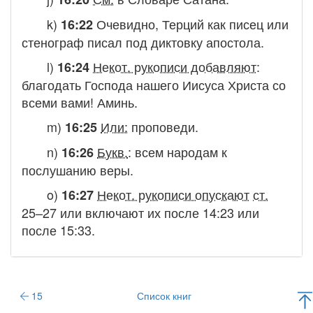
k)
Очевидно, Терций как писец или
16:22
стенограф писал под диктовку апостола.
l)
Некот. рукописи добавляют
:
16:24
благодать Господа нашего Иисуса Христа со
всеми вами! Аминь.
m)
Или:
проповеди.
16:25
n)
Букв.
:
всем народам к
16:26
послушанию веры.
o)
Некот. рукописи опускают
ст.
16:27
25–27 или включают их после 14:23 или
после 15:33.
15
Список книг