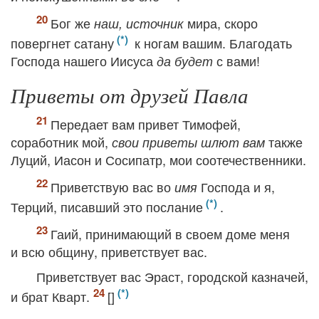
Бог же
мира, скоро
наш, источник
повергнет сатану
к ногам вашим. Благодать
Господа нашего Иисуса
с вами!
да будет
Приветы от друзей Павла
Передает вам привет Тимофей,
соработник мой,
также
свои приветы шлют вам
Луций, Иасон и Сосипатр, мои соотечественники.
Приветствую вас во
Господа и я,
имя
Терций, писавший это послание
.
Гаий, принимающий в своем доме меня
и всю общину, приветствует вас.
Приветствует вас Эраст, городской казначей,
и брат Кварт.
[]