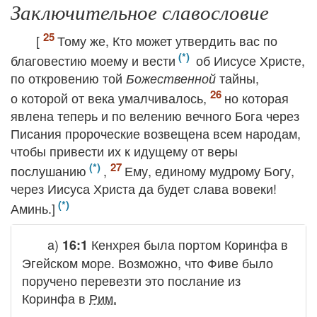
Заключительное славословие
[
Тому же, Кто может утвердить вас по
благовестию моему и вести
об Иисусе Христе,
по откровению той
тайны,
Божественной
о которой от века умалчивалось,
но которая
явлена теперь и по велению вечного Бога через
Писания пророческие возвещена всем народам,
чтобы привести их к идущему от веры
послушанию
,
Ему, единому мудрому Богу,
через Иисуса Христа да будет слава вовеки!
Аминь.]
a)
Кенхрея была портом Коринфа в
16:1
Эгейском море. Возможно, что Фиве было
поручено перевезти это послание из
Коринфа в
Рим.