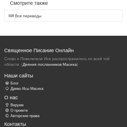
Смотрите также
Все переводы
Священное Писание Онлайн
Слово о Повелителе Исе распространилось по всей той
области. (
Деяния посланников Масиха
)
Наши сайты
Блог
Древо Исы Масиха
О нас
Веруем
О проекте
Авторские права
Контакты