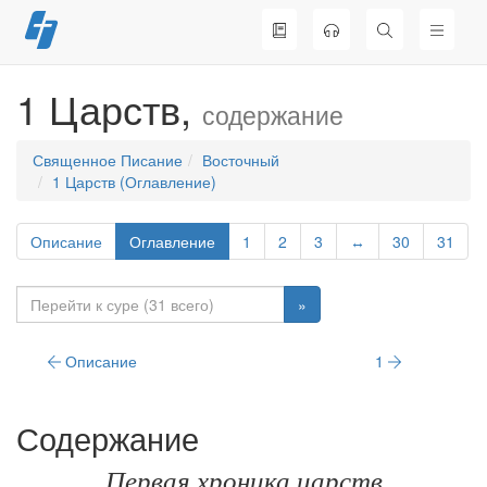
Перейти
к
содержимому
1 Царств,
содержание
Священное Писание
Восточный
1 Царств (Оглавление)
Описание
Оглавление
1
2
3
↔
30
31
»
Описание
1
Содержание
Первая хроника царств