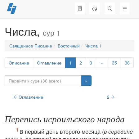
Перейти
к
содержимому
Числа,
сур 1
Священное Писание
Восточный
Числа 1
Описание
Оглавление
1
2
3
↔
35
36
»
Оглавление
2
Перепись исроильского народа
В первый день второго месяца (
в середине