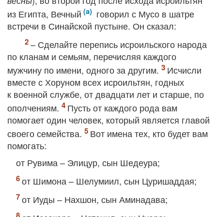
), во второй год после исхода исроильтян
весны
из Египта, Вечный
говорил с Мусо в шатре
встречи в Синайской пустыне. Он сказал:
– Сделайте перепись исроильского народа
по кланам и семьям, перечисляя каждого
мужчину по имени, одного за другим.
Исчисли
вместе с Хоруном всех исроильтян, годных
к военной службе, от двадцати лет и старше, по
ополчениям.
Пусть от каждого рода вам
помогает один человек, который является главой
своего семейства.
Вот имена тех, кто будет вам
помогать:
от Рувима – Элицур, сын Шедеура;
от Шимона – Шелумиил, сын Цуришаддая;
от Иуды – Нахшон, сын Аминадава;