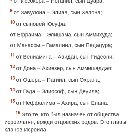
от Иссокора – Нетанил, сын Цуара;
от Завулона – Элиав, сын Хелона;
от сыновей Юсуфа:
от Ефраима – Элишама, сын Аммихуда;
от Манассы – Гамалиил, сын Педацура;
от Вениамина – Авидан, сын Гидеони;
от Дона – Ахиезер, сын Аммишаддая;
от Ошера – Пагиил, сын Охрана;
от Гада – Элиософ, сын Деуила;
от Неффалима – Ахира, сын Енана.
Это те, кто был назначен от общества
исроильтян, вожди отцовских родов. Это главы
кланов Исроила.