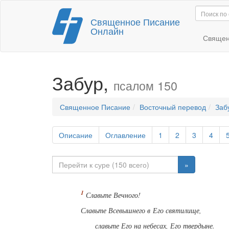
Перейти
Священное Писание
к
Онлайн
содержимому
Священ
Забур,
псалом 150
Священное Писание
Восточный перевод
Заб
Описание
Оглавление
1
2
3
4
»
Славьте Вечного!
Славьте Всевышнего в Его святилище,
славьте Его на небесах, Его твердыне.