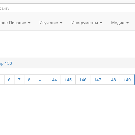
ное Писание
Изучение
Инструменты
Медиа
ур 150
5
6
7
8
↔
144
145
146
147
148
149