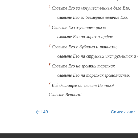
Славьте Его за могущественные дела Его,
славьте Его за безмерное величие Его.
Славьте Его звучанием рогов,
славьте Его на лирах и арфах.
Славьте Его с бубнами и танцами,
славьте Его на струнных инструментах и 
Славьте Его на громких тарелках,
славьте Его на тарелках громогласных.
Всё дышащее да славит Вечного!
Славьте Вечного!
149
Список книг