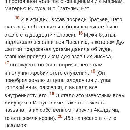
в постоянной молитве с женщинами и с Мариам,
Матерью Иисуса, и с братьями Его.
И в эти дни, встав посреди братьев, Петр
сказал (а собравшихся в большом числе было
около ста двадцати человек):
Мужи братья,
надлежало исполниться Писанию, в котором Дух
Святой предсказал устами Давида об Иуде,
ставшем проводником для взявших Иисуса,
потому что он был сопричислен к нам
и получил жребий этого служения.
(Он
приобрел землю из цены злодеяния и, упав
головой вниз, расселся, и выпали все
внутренности его.
И стало это известным всем
живущим в Иерусалиме, так что земля та
названа на их собственном наречии Акелдама,
то есть земля крови).
Ибо написано в книге
Псалмов: