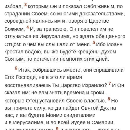
избрал,
которым Он и показал Себя живым, по
страдании Своем, со многими доказательствами,
сорок дней являясь им и говоря о Царстве
Божием.
И, за трапезою, Он повелел им не
отлучаться из Иерусалима, но ждать обещанного
Отцом: о чем вы слышали от Меня.
Ибо Иоанн
крестил водою, вы же будете крещены Духом
Святым, по истечении немногих этих дней.
Итак, собравшись вместе, они спрашивали
Его: Господи, не в это ли время
восстанавливаешь Ты Царство Израилю?
И Он
сказал им: не вам знать времена и сроки,
которые Отец установил Своею властью.
Но
вы примете силу, когда найдет Святой Дух на
вас, и вы будете Моими свидетелями
и в Иерусалиме, и во всей Иудее и Самарии,