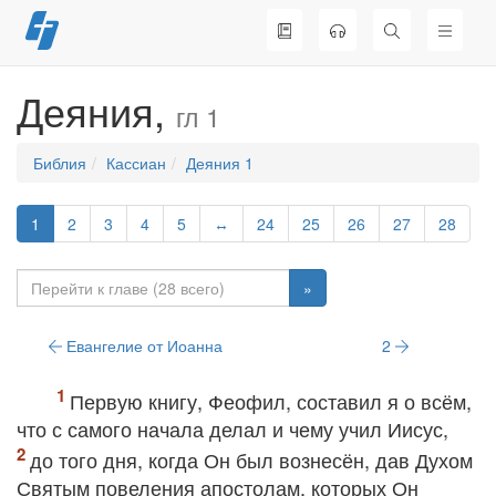
Перейти
к
содержимому
Деяния,
гл 1
Библия
Кассиан
Деяния 1
1
2
3
4
5
↔
24
25
26
27
28
»
Евангелие от Иоанна
2
Первую книгу, Феофил, составил я о всём,
что с самого начала делал и чему учил Иисус,
до того дня, когда Он был вознесён, дав Духом
Святым повеления апостолам, которых Он