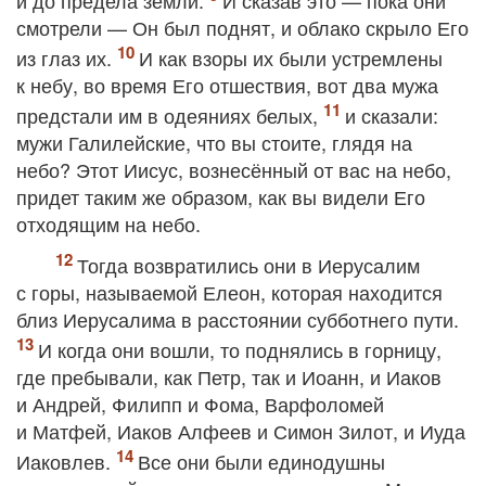
и до предела земли.
И сказав это — пока они
смотрели — Он был поднят, и облако скрыло Его
из глаз их.
И как взоры их были устремлены
к небу, во время Его отшествия, вот два мужа
предстали им в одеяниях белых,
и сказали:
мужи Галилейские, что вы стоите, глядя на
небо? Этот Иисус, вознесённый от вас на небо,
придет таким же образом, как вы видели Его
отходящим на небо.
Тогда возвратились они в Иерусалим
с горы, называемой Елеон, которая находится
близ Иерусалима в расстоянии субботнего пути.
И когда они вошли, то поднялись в горницу,
где пребывали, как Петр, так и Иоанн, и Иаков
и Андрей, Филипп и Фома, Варфоломей
и Матфей, Иаков Алфеев и Симон Зилот, и Иуда
Иаковлев.
Все они были единодушны