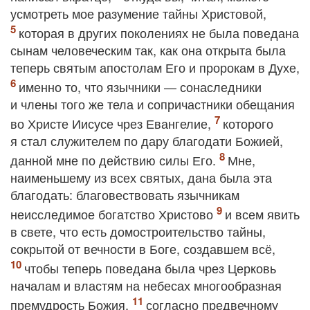
усмотреть мое разумение тайны Христовой,
которая в других поколениях не была поведана
сынам человеческим так, как она открыта была
теперь святым апостолам Его и пророкам в Духе,
именно то, что язычники — сонаследники
и члены того же тела и сопричастники обещания
во Христе Иисусе чрез Евангелие,
которого
я стал служителем по дару благодати Божией,
данной мне по действию силы Его.
Мне,
наименьшему из всех святых, дана была эта
благодать: благовествовать язычникам
неисследимое богатство Христово
и всем явить
в свете, что есть домостроительство тайны,
сокрытой от вечности в Боге, создавшем всё,
чтобы теперь поведана была чрез Церковь
началам и властям на небесах многообразная
премудрость Божия,
согласно предвечному