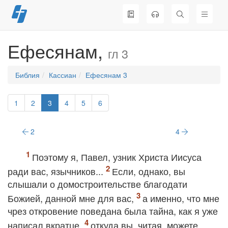
Перейти
к
содержимому
Ефесянам,
гл 3
Библия
Кассиан
Ефесянам 3
1
2
3
4
5
6
2
4
Поэтому я, Павел, узник Христа Иисуса
ради вас, язычников...
Если, однако, вы
слышали о домостроительстве благодати
Божией, данной мне для вас,
а именно, что мне
чрез откровение поведана была тайна, как я уже
написал вкратце,
откуда вы, читая, можете