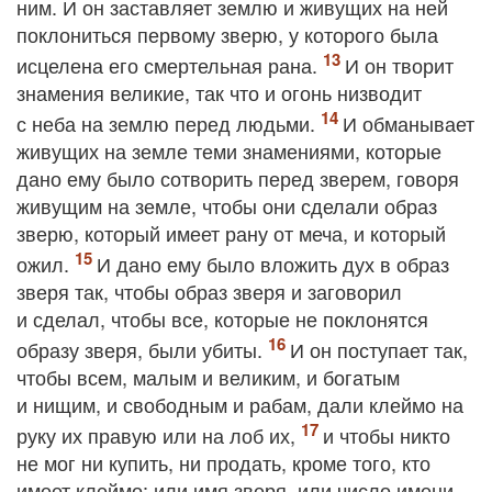
ним. И он заставляет землю и живущих на ней
поклониться первому зверю, у которого была
исцелена его смертельная рана.
И он творит
знамения великие, так что и огонь низводит
с неба на землю перед людьми.
И обманывает
живущих на земле теми знамениями, которые
дано ему было сотворить перед зверем, говоря
живущим на земле, чтобы они сделали образ
зверю, который имеет рану от меча, и который
ожил.
И дано ему было вложить дух в образ
зверя так, чтобы образ зверя и заговорил
и сделал, чтобы все, которые не поклонятся
образу зверя, были убиты.
И он поступает так,
чтобы всем, малым и великим, и богатым
и нищим, и свободным и рабам, дали клеймо на
руку их правую или на лоб их,
и чтобы никто
не мог ни купить, ни продать, кроме того, кто
имеет клеймо: или имя зверя, или число имени