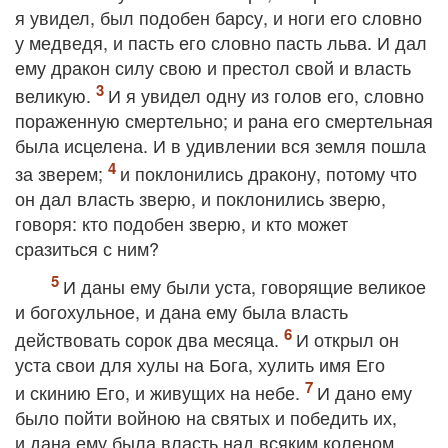
я увидел, был подобен барсу, и ноги его словно
у медведя, и пасть его словно пасть льва. И дал
ему дракон силу свою и престол свой и власть
великую.
И я увидел одну из голов его, словно
пораженную смертельно; и рана его смертельная
была исцелена. И в удивлении вся земля пошла
за зверем;
и поклонились дракону, потому что
он дал власть зверю, и поклонились зверю,
говоря: кто подобен зверю, и кто может
сразиться с ним?
И даны ему были уста, говорящие великое
и богохульное, и дана ему была власть
действовать сорок два месяца.
И открыл он
уста свои для хулы на Бога, хулить имя Его
и скинию Его, и живущих на небе.
И дано ему
было пойти войною на святых и победить их,
и дана ему была власть над всяким коленом,