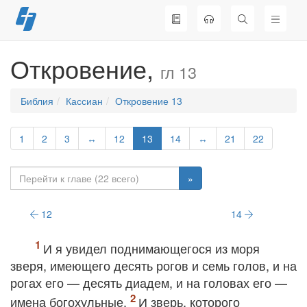
Перейти
к
содержимому
Откровение,
гл 13
Библия
Кассиан
Откровение 13
1
2
3
↔
12
13
14
↔
21
22
»
12
14
И я увидел поднимающегося из моря
зверя, имеющего десять рогов и семь голов, и на
рогах его — десять диадем, и на головах его —
имена богохульные.
И зверь, которого