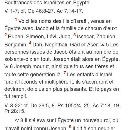
Souffrances des Israélites en Égypte
V. 1-7: cf. Ge 46:8-27. Ac 7:14-17.
Voici les noms des fils d’Israël, venus en
Égypte avec Jacob et la famille de chacun d’eux:
Ruben, Siméon, Lévi, Juda,
Issacar, Zabulon,
Benjamin,
Dan, Nephthali, Gad et Aser. \v 5 Les
personnes issues de Jacob étaient au nombre de
soixante-dix en tout. Joseph était alors en Égypte.
\v 6 Joseph mourut, ainsi que tous ses frères et
toute cette génération-là.
Les enfants d’Israël
furent féconds et multiplièrent, ils s’accrurent et
devinrent de plus en plus puissants. Et le pays en
fut rempli.
V. 8-22: cf. De 26:5, 6. Ps 105:24, 25. Ac 7:18, 19.
Pr 28:15.
\v 8 Il s’éleva sur l’Égypte un nouveau roi, qui
n’avait point connu Joseph.
Il dit à son peuple: