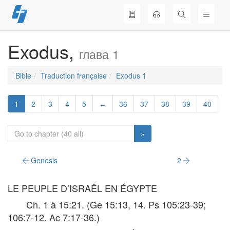
Skip
to
content
Exodus,
глава 1
Bible
Traduction française
Exodus 1
1
2
3
4
5
↔
36
37
38
39
40
»
Genesis
2
LE PEUPLE D’ISRAËL EN ÉGYPTE
Ch. 1 à 15:21. (Ge 15:13, 14. Ps 105:23-39;
106:7-12. Ac 7:17-36.)