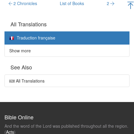
2 Chronicles
List of Books
2
All Translations
Traduction française
Show more
See Also
All Translations
Bible Online
And the word of the Lord was published throughout all the region.
(
Acts
)