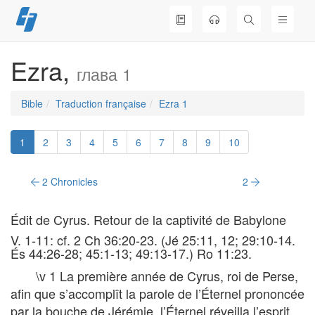
Skip
to
content
Ezra,
глава 1
Bible
Traduction française
Ezra 1
1
2
3
4
5
6
7
8
9
10
2 Chronicles
2
Édit de Cyrus. Retour de la captivité de Babylone
V. 1-11: cf. 2 Ch 36:20-23. (Jé 25:11, 12; 29:10-14.
És 44:26-28; 45:1-13; 49:13-17.) Ro 11:23.
\v 1 La première année de Cyrus, roi de Perse,
afin que s’accomplît la parole de l’Éternel prononcée
par la bouche de Jérémie, l’Éternel réveilla l’esprit