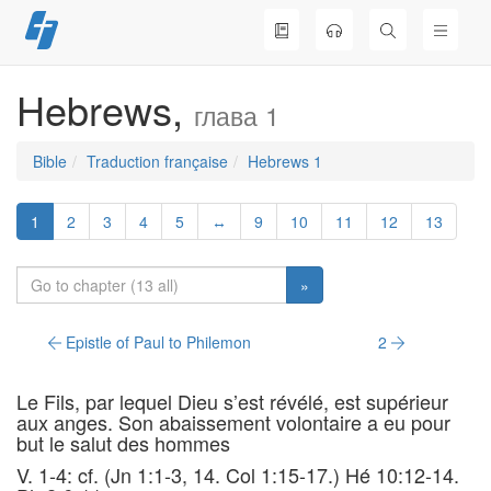
Skip
to
content
Hebrews,
глава 1
Bible
Traduction française
Hebrews 1
1
2
3
4
5
↔
9
10
11
12
13
»
Epistle of Paul to Philemon
2
Le Fils, par lequel Dieu s’est révélé, est supérieur
aux anges. Son abaissement volontaire a eu pour
but le salut des hommes
V. 1-4: cf. (Jn 1:1-3, 14. Col 1:15-17.) Hé 10:12-14.