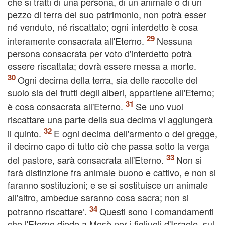
che si tratti di una persona, di un animale o di un
pezzo di terra del suo patrimonio, non potrà esser
né venduto, né riscattato; ogni interdetto è cosa
interamente consacrata all'Eterno.
Nessuna
persona consacrata per voto d'interdetto potrà
essere riscattata; dovrà essere messa a morte.
Ogni decima della terra, sia delle raccolte del
suolo sia dei frutti degli alberi, appartiene all'Eterno;
è cosa consacrata all'Eterno.
Se uno vuol
riscattare una parte della sua decima vi aggiungerà
il quinto.
E ogni decima dell'armento o del gregge,
il decimo capo di tutto ciò che passa sotto la verga
del pastore, sarà consacrata all'Eterno.
Non si
farà distinzione fra animale buono e cattivo, e non si
faranno sostituzioni; e se si sostituisce un animale
all'altro, ambedue saranno cosa sacra; non si
potranno riscattare’.
Questi sono i comandamenti
che l'Eterno diede a Mosè per i figliuoli d'Israele, sul