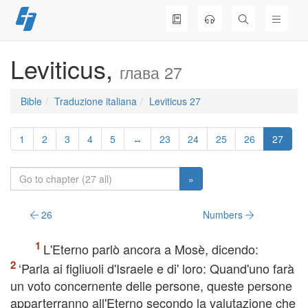
Skip
to
content
Leviticus,
глава 27
Bible
Traduzione italiana
Leviticus 27
1
2
3
4
5
↔
23
24
25
26
27
»
26
Numbers
L'Eterno parlò ancora a Mosè, dicendo:
‘Parla ai figliuoli d'Israele e di' loro: Quand'uno farà
un voto concernente delle persone, queste persone
apparterranno all'Eterno secondo la valutazione che