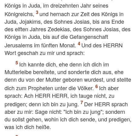
Königs in Juda, im dreizehnten Jahr seines
Königreichs,
und hernach zur Zeit des Königs in
Juda, Jojakims, des Sohnes Josias, bis ans Ende
des elften Jahres Zedekias, des Sohnes Josias, des
Königs in Juda, bis auf die Gefangenschaft
Jerusalems im fünften Monat.
Und des HERRN
Wort geschah zu mir und sprach:
Ich kannte dich, ehe denn ich dich im
Mutterleibe bereitete, und sonderte dich aus, ehe
denn du von der Mutter geboren wurdest, und stellte
dich zum Propheten unter die Völker.
Ich aber
sprach: Ach HERR HERR, ich tauge nicht, zu
predigen; denn ich bin zu jung.
Der HERR sprach
aber zu mir: Sage nicht: "Ich bin zu jung"; sondern
du sollst gehen, wohin ich dich sende, und predigen,
was ich dich heiße.