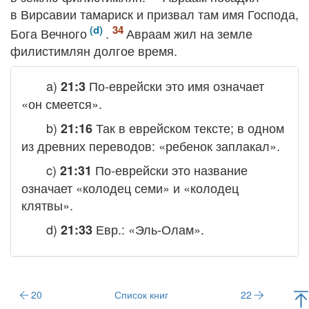
в Вирсавии тамариск и призвал там имя Господа,
Бога Вечного
.
Авраам жил на земле
филистимлян долгое время.
a)
По-еврейски это имя означает
21:3
«он смеется».
b)
Так в еврейском тексте; в одном
21:16
из древних переводов: «ребенок заплакал».
c)
По-еврейски это название
21:31
означает «колодец семи» и «колодец
клятвы».
d)
Евр.: «Эль-Олам».
21:33
20
Список книг
22