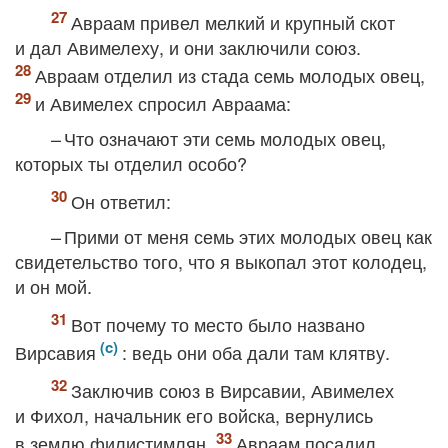
Авраам привел мелкий и крупный скот
и дал Авимелеху, и они заключили союз.
Авраам отделил из стада семь молодых овец,
и Авимелех спросил Авраама:
– Что означают эти семь молодых овец,
которых ты отделил особо?
Он ответил:
– Прими от меня семь этих молодых овец как
свидетельство того, что я выкопал этот колодец,
и он мой.
Вот почему то место было названо
Вирсавия
: ведь они оба дали там клятву.
Заключив союз в Вирсавии, Авимелех
и Фихол, начальник его войска, вернулись
в землю филистимлян.
Авраам посадил