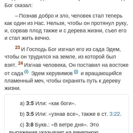
Бог сказал:
– Познав добро и зло, человек стал теперь
как один из Нас. Нельзя, чтобы он протянул руку,
и, сорвав плод также и с дерева жизни, съел его
и стал жить вечно.
И Господь Бог изгнал его из сада Эдем,
чтобы он трудился на земле, из которой был
взят.
Изгнав человека, Он поставил на востоке
от сада
Эдем херувимов
и вращающийся
пламенный меч, чтобы охранять путь к дереву
жизни.
a)
Или: «как боги».
3:5
b)
Или: «узнав все», также в ст.
3:22
.
3:5
c)
Букв.: «В ветре дня». Это
3:8
выражение указывает на вечернюю