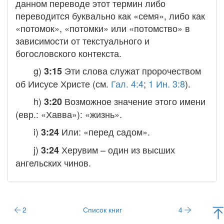
данном переводе этот термин либо
переводится буквально как «семя», либо как
«потомок», «потомки» или «потомство» в
зависимости от текстуального и
богословского контекста.
g)
Эти слова служат пророчеством
3:15
об Иисусе Христе (см.
Гал. 4:4
;
1 Ин. 3:8
).
h)
Возможное значение этого имени
3:20
(евр.: «Хавва»): «жизнь».
i)
Или: «перед садом».
3:24
j)
Херувим – один из высших
3:24
ангельских чинов.
2
Список книг
4