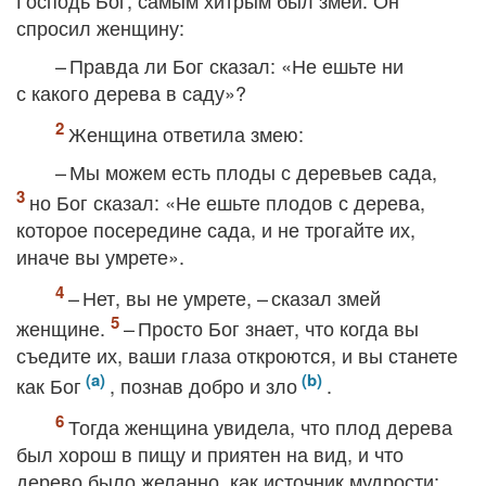
Господь Бог, самым хитрым был змей. Он
спросил женщину:
– Правда ли Бог сказал: «Не ешьте ни
с какого дерева в саду»?
Женщина ответила змею:
– Мы можем есть плоды с деревьев сада,
но Бог сказал: «Не ешьте плодов с дерева,
которое посередине сада, и не трогайте их,
иначе вы умрете».
– Нет, вы не умрете, – сказал змей
женщине.
– Просто Бог знает, что когда вы
съедите их, ваши глаза откроются, и вы станете
как Бог
, познав добро и зло
.
Тогда женщина увидела, что плод дерева
был хорош в пищу и приятен на вид, и что
дерево было желанно, как источник мудрости;