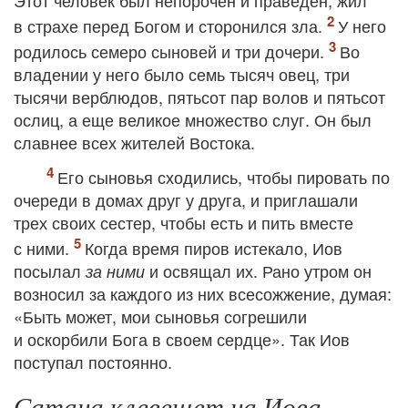
Этот человек был непорочен и праведен, жил
в страхе перед Богом и сторонился зла.
У него
родилось семеро сыновей и три дочери.
Во
владении у него было семь тысяч овец, три
тысячи верблюдов, пятьсот пар волов и пятьсот
ослиц, а еще великое множество слуг. Он был
славнее всех жителей Востока.
Его сыновья сходились, чтобы пировать по
очереди в домах друг у друга, и приглашали
трех своих сестер, чтобы есть и пить вместе
с ними.
Когда время пиров истекало, Иов
посылал
и освящал их. Рано утром он
за ними
возносил за каждого из них всесожжение, думая:
«Быть может, мои сыновья согрешили
и оскорбили Бога в своем сердце». Так Иов
поступал постоянно.
Сатана клевещет на Иова