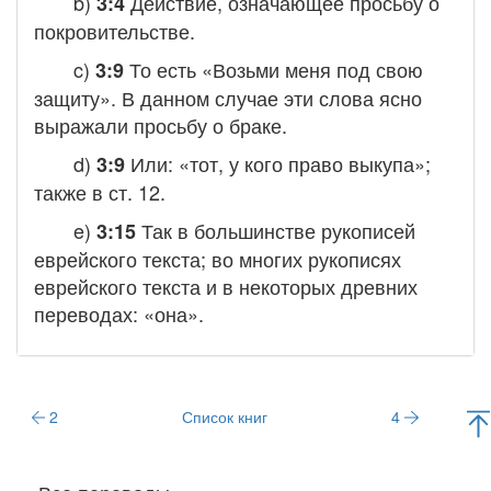
b)
Действие, означающее просьбу о
3:4
покровительстве.
c)
То есть «Возьми меня под свою
3:9
защиту». В данном случае эти слова ясно
выражали просьбу о браке.
d)
Или: «тот, у кого право выкупа»;
3:9
также в ст. 12.
e)
Так в большинстве рукописей
3:15
еврейского текста; во многих рукописях
еврейского текста и в некоторых древних
переводах: «она».
2
Список книг
4