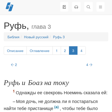
Перейти
к
содержимому
Руфь,
глава 3
Библия
Новый русский
Руфь 3
Описание
Оглавление
1
2
3
4
2
4
Руфь и Боаз на току
Однажды ее свекровь Ноеминь сказала ей:
– Моя дочь, не должна ли я постараться
найти тебе пристанище
, чтобы тебе было